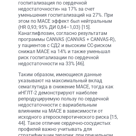
госпитализация по сердечной
недостаточности» на 17% за счет
уменьшения госпитализаций на 27%. При
этом по MACE эффект был нейтральным
(HR 0,93; 95% ДИ 0,84–1,03) [15].
Канаглифлозин, согласно результатам
программы CANVAS (CANVAS + CANVAS-R),
у пациентов с СД2 и высоким СС-риском
снижал MACE на 14% и также уменьшал
риск госпитализации по сердечной
недостаточности на 33% [46].
Таким образом, имеющиеся данные
указывают на максимальный вклад
семаглутида в снижение MACE, тогда как
иНГЛТ-2 демонстрируют наиболее
репродуцируемую пользу по сердечной
недостаточности с вариабельным
влиянием на MACE в зависимости от
исходного атеросклеротического риска [15,
44]. Такое отличие сердечно-сосудистых
профилей важно учитывать для
стратификации терапии: при прицельном