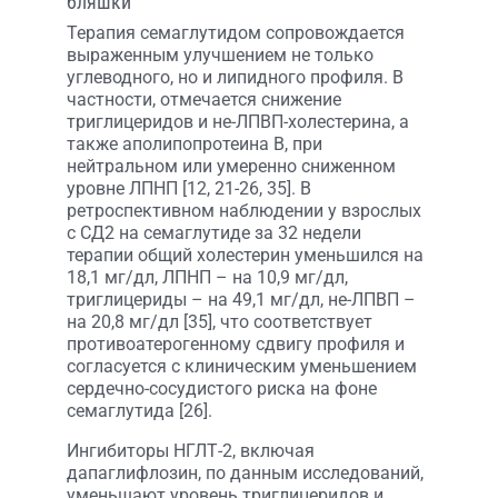
бляшки
Терапия семаглутидом сопровождается
выраженным улучшением не только
углеводного, но и липидного профиля. В
частности, отмечается снижение
триглицеридов и не-ЛПВП-холестерина, а
также аполипопротеина B, при
нейтральном или умеренно сниженном
уровне ЛПНП [12, 21-26, 35]. В
ретроспективном наблюдении у взрослых
с СД2 на семаглутиде за 32 недели
терапии общий холестерин уменьшился на
18,1 мг/дл, ЛПНП – на 10,9 мг/дл,
триглицериды – на 49,1 мг/дл, не-ЛПВП –
на 20,8 мг/дл [35], что соответствует
противоатерогенному сдвигу профиля и
согласуется с клиническим уменьшением
сердечно-сосудистого риска на фоне
семаглутида [26].
Ингибиторы НГЛТ-2, включая
дапаглифлозин, по данным исследований,
уменьшают уровень триглицеридов и