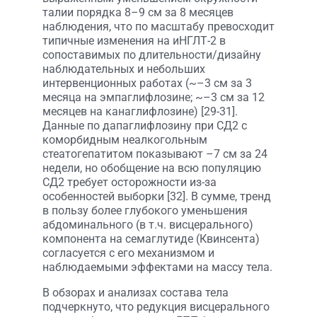
талии порядка 8–9 см за 8 месяцев
наблюдения, что по масштабу превосходит
типичные изменения на иНГЛТ-2 в
сопоставимых по длительности/дизайну
наблюдательных и небольших
интервенционных работах (~–3 см за 3
месяца на эмпаглифлозине; ~–3 см за 12
месяцев на канаглифлозине) [29-31].
Данные по дапаглифлозину при СД2 с
коморбидным неалкогольным
стеатогепатитом показывают –7 см за 24
недели, но обобщение на всю популяцию
СД2 требует осторожности из-за
особенностей выборки [32]. В сумме, тренд
в пользу более глубокого уменьшения
абдоминального (в т.ч. висцерального)
компонента на семаглутиде (Квинсента)
согласуется с его механизмом и
наблюдаемыми эффектами на массу тела.
В обзорах и анализах состава тела
подчеркнуто, что редукция висцерального