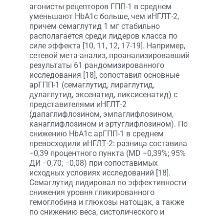
агонисты рецепторов ГПП-1 в среднем
уменьшают HbA1c больше, чем иНГЛТ-2,
причем семаглутид 1 мг стабильно
располагается среди лидеров класса по
силе эффекта [10, 11, 12, 17-19]. Например,
сетевой мета-анализ, проанализировавший
результаты 61 рандомизированного
исследования [18], сопоставил основные
арГПП-1 (семаглутид, лираглутид,
дулаглутид, эксенатид, ликсисенатид) с
представителями иНГЛТ-2
(дапаглифлозином, эмпаглифлозином,
канаглифлозином и эртуглифлозином). По
снижению HbA1c арГПП-1 в среднем
превосходили иНГЛТ-2: разница составила
−0,39 процентного пункта (MD −0,39%; 95%
ДИ −0,70; −0,08) при сопоставимых
исходных условиях исследований [18].
Семаглутид лидировал по эффективности
снижения уровня гликированного
гемоглобина и глюкозы натощак, а также
по снижению веса, систолического и