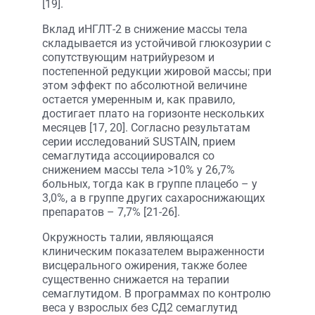
[19].
Вклад иНГЛТ-2 в снижение массы тела
складывается из устойчивой глюкозурии с
сопутствующим натрийурезом и
постепенной редукции жировой массы; при
этом эффект по абсолютной величине
остается умеренным и, как правило,
достигает плато на горизонте нескольких
месяцев [17, 20]. Согласно результатам
серии исследований SUSTAIN, прием
семаглутида ассоциировался со
снижением массы тела >10% у 26,7%
больных, тогда как в группе плацебо – у
3,0%, а в группе других сахароснижающих
препаратов – 7,7% [21-26].
Окружность талии, являющаяся
клиническим показателем выраженности
висцерального ожирения, также более
существенно снижается на терапии
семаглутидом. В программах по контролю
веса у взрослых без СД2 семаглутид