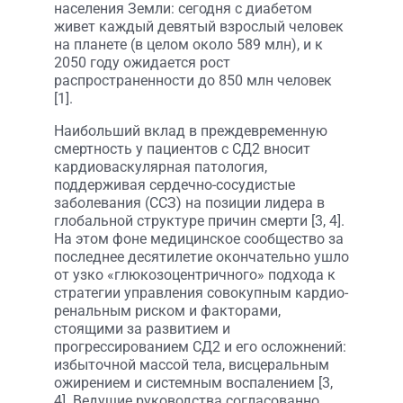
населения Земли: сегодня с диабетом
живет каждый девятый взрослый человек
на планете (в целом около 589 млн), и к
2050 году ожидается рост
распространенности до 850 млн человек
[1].
Наибольший вклад в преждевременную
смертность у пациентов с СД2 вносит
кардиоваскулярная патология,
поддерживая сердечно-сосудистые
заболевания (ССЗ) на позиции лидера в
глобальной структуре причин смерти [3, 4].
На этом фоне медицинское сообщество за
последнее десятилетие окончательно ушло
от узко «глюкозоцентричного» подхода к
стратегии управления совокупным кардио-
ренальным риском и факторами,
стоящими за развитием и
прогрессированием СД2 и его осложнений:
избыточной массой тела, висцеральным
ожирением и системным воспалением [3,
4]. Ведущие руководства согласованно