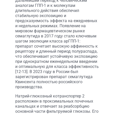
дальнейший переход к человеческим
аналогам ГПП-1 и к молекулам
длительного действия обеспечил
стабильную экспозицию и
предсказуемость эффекта на ежедневных
и недельных режимах. Появление на
мировом фармацевтическом рынке
семаглутида в 2017 году стало ключевым
шагом эволюции класса арГПП-1:
препарат сочетает высокую аффинность к
рецептору и длинный период полураспада,
что обеспечивает устойчивую экспозицию
при однократном еженедельном введении
и оптимальную для класса эффективность
[12-13]. В 2023 году в России был
зарегистрирован препарат семаглутида
Квинсента полностью российского
производства.
Натрий-глюкозный котранспортер 2
расположен в проксимальных почечных
канальцах и отвечает за реабсорбцию
основной части фильтруемой глюкозы. Его