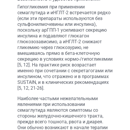
Гипогликемия при применении
семаглутида и иНГЛТ-2 встречается редко
(если эти препараты используются без
сульфонилмочевины или инсулина),
поскольку арГПП-1 усиливают секрецию
инсулина и подавляют глюкагон
глюкозозависимо, а иНГЛТ-2 снижают
гликемию через глюкозурию, не
вмешиваясь прямо в бета-клеточную
секрецию в условиях нормо-/гипогликемии
[5, 12]. На практике риск возрастает
именно при сочетании с секретагогами или
инсулином, что отражено и в программах
SUSTAIN, и в клинических рекомендациях
[5, 12, 21-26].
Наиболее частыми нежелательными
явлениями при использовании
семаглутида являются симптомы со
стороны желудочно-кишечного тракта,
прежде всего тошнота, рвота и диарея.
Они обычно возникают в начале терапии