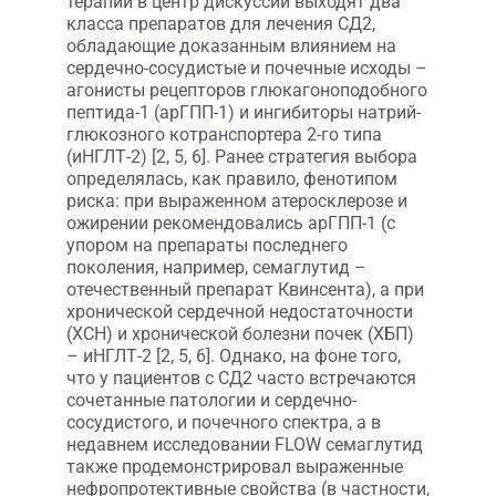
терапии в центр дискуссии выходят два
класса препаратов для лечения СД2,
обладающие доказанным влиянием на
сердечно-сосудистые и почечные исходы –
агонисты рецепторов глюкагоноподобного
пептида-1 (арГПП-1) и ингибиторы натрий-
глюкозного котранспортера 2-го типа
(иНГЛТ-2) [2, 5, 6]. Ранее стратегия выбора
определялась, как правило, фенотипом
риска: при выраженном атеросклерозе и
ожирении рекомендовались арГПП-1 (с
упором на препараты последнего
поколения, например, семаглутид –
отечественный препарат Квинсента), а при
хронической сердечной недостаточности
(ХСН) и хронической болезни почек (ХБП)
– иНГЛТ-2 [2, 5, 6]. Однако, на фоне того,
что у пациентов с СД2 часто встречаются
сочетанные патологии и сердечно-
сосудистого, и почечного спектра, а в
недавнем исследовании FLOW семаглутид
также продемонстрировал выраженные
нефропротективные свойства (в частности,