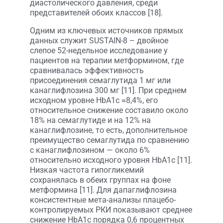
диастолического давления, среди
представителей обоих классов [18].
Одним из ключевых источников прямых
данных служит SUSTAIN-8 – двойное
слепое 52-недельное исследование у
пациентов на терапии метформином, где
сравнивалась эффективность
присоединения семаглутида 1 мг или
канаглифлозина 300 мг [11]. При среднем
исходном уровне HbA1c ≈8,4%, его
относительное снижение составило около
18% на семаглутиде и на 12% на
канаглифлозине, то есть, дополнительное
преимущество семаглутида по сравнению
с канаглифлозином — около 6%
относительно исходного уровня HbA1c [11].
Низкая частота гипогликемий
сохранялась в обеих группах на фоне
метформина [11]. Для дапаглифлозина
консистентные мета-анализы плацебо-
контролируемых РКИ показывают среднее
снижение HbA1c порядка 0,6 процентных