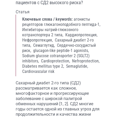
пациентов с СД2 высокого риска?
Статья
Ключевые слова / keywords:
агонисты
рецепторов глюкагоноподобного пептида-1,
Ингибиторы натрий-глюкозного
котранспортера 2 типа,
Кардиопротекция,
Нефропротекция,
Сахарный диабет 2-го
типа,
Семаглутид,
Сердечно-сосудистый
риск,
glucagon-like peptide-1 agonists,
Sodium glucose cotransporter 2 (SGLT2)
inhibitors,
Cardioprotection,
Nefroprotection,
Diabetes mellitus type 2,
Semaglutide,
Cardiovascular risk
Сахарный диабет 2-го типа (СД2)
рассматривается как сложное,
многофакторное и прогрессирующее
заболевание с широкой палитрой
обменных нарушений [1, 2]. СД2 многие
годы остается одной из главных угроз для
продолжительности и качества жизни