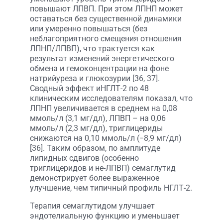
повышают ЛПВП. При этом ЛПНП может
оставаться без существенной динамики
или умеренно повышаться (без
неблагоприятного смещения отношения
ЛПНП/ЛПВП), что трактуется как
результат изменений энергетического
обмена и гемоконцентрации на фоне
натрийуреза и глюкозурии [36, 37].
Сводный эффект иНГЛТ-2 по 48
клиническим исследователям показал, что
ЛПНП увеличивается в среднем на 0,08
ммоль/л (3,1 мг/дл), ЛПВП – на 0,06
ммоль/л (2,3 мг/дл), триглицериды
снижаются на 0,10 ммоль/л (−8,9 мг/дл)
[36]. Таким образом, по амплитуде
липидных сдвигов (особенно
триглицеридов и не-ЛПВП) семаглутид
демонстрирует более выраженное
улучшение, чем типичный профиль НГЛТ-2.
Терапия семаглутидом улучшает
эндотелиальную функцию и уменьшает