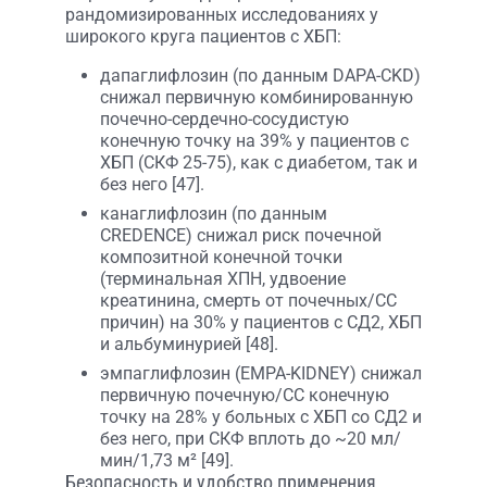
рандомизированных исследованиях у
широкого круга пациентов с ХБП:
дапаглифлозин (по данным DAPA-CKD)
снижал первичную комбинированную
почечно-сердечно-сосудистую
конечную точку на 39% у пациентов с
ХБП (СКФ 25-75), как с диабетом, так и
без него [47].
канаглифлозин (по данным
CREDENCE) снижал риск почечной
композитной конечной точки
(терминальная ХПН, удвоение
креатинина, смерть от почечных/СС
причин) на 30% у пациентов с СД2, ХБП
и альбуминурией [48].
эмпаглифлозин (EMPA-KIDNEY) снижал
первичную почечную/СС конечную
точку на 28% у больных с ХБП со СД2 и
без него, при СКФ вплоть до ~20 мл/
мин/1,73 м² [49].
Безопасность и удобство применения