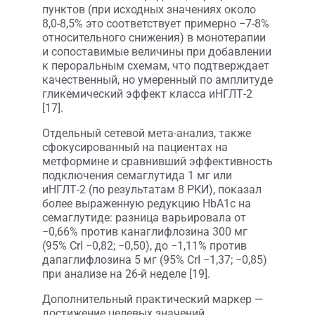
пунктов (при исходных значениях около
8,0-8,5% это соответствует примерно −7-8%
относительного снижения) в монотерапии
и сопоставимые величины при добавлении
к пероральным схемам, что подтверждает
качественный, но умеренный по амплитуде
гликемический эффект класса иНГЛТ-2
[17].
Отдельный сетевой мета-анализ, также
сфокусированный на пациентах на
метформине и сравнивший эффективность
подключения семаглутида 1 мг или
иНГЛТ-2 (по результатам 8 РКИ), показал
более выраженную редукцию HbA1c на
семаглутиде: разница варьировала от
−0,66% против канаглифлозина 300 мг
(95% CrI −0,82; −0,50), до −1,11% против
дапаглифлозина 5 мг (95% CrI −1,37; −0,85)
при анализе на 26-й неделе [19].
Дополнительный практический маркер —
достижение целевых значений