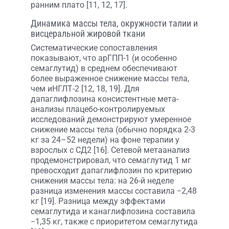
ранним плато [11, 12, 17].
Динамика массы тела, окружности талии и
висцеральной жировой ткани
Систематические сопоставления
показывают, что арГПП-1 (и особенно
семаглутид) в среднем обеспечивают
более выраженное снижение массы тела,
чем иНГЛТ-2 [12, 18, 19]. Для
дапаглифлозина консистентные мета-
анализы плацебо-контролируемых
исследований демонстрируют умеренное
снижение массы тела (обычно порядка 2-3
кг за 24–52 недели) на фоне терапии у
взрослых с СД2 [16]. Сетевой метаанализ
продемонстрировал, что семаглутид 1 мг
превосходит дапаглифлозин по критерию
снижения массы тела: на 26-й неделе
разница изменения массы составила −2,48
кг [19]. Разница между эффектами
семаглутида и канаглифлозина составила
−1,35 кг, также с приоритетом семаглутида