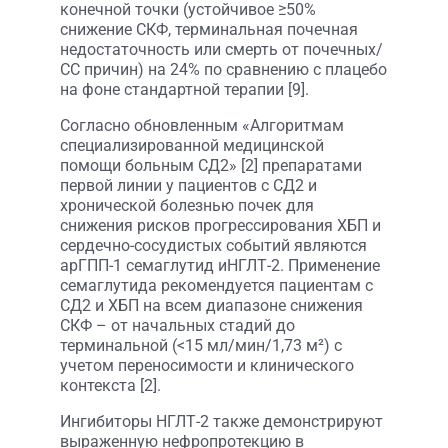
конечной точки (устойчивое ≥50%
снижение СКФ, терминальная почечная
недостаточность или смерть от почечных/
СС причин) на 24% по сравнению с плацебо
на фоне стандартной терапии [9].
Согласно обновленным «Алгоритмам
специализированной медицинской
помощи больным СД2» [2] препаратами
первой линии у пациентов с СД2 и
хронической болезнью почек для
снижения рисков прогрессирования ХБП и
сердечно-сосудистых событий являются
арГПП-1 семаглутид иНГЛТ-2. Применение
семаглутида рекомендуется пациентам с
СД2 и ХБП на всем диапазоне снижения
СКФ – от начальных стадий до
терминальной (<15 мл/мин/1,73 м²) с
учетом переносимости и клинического
контекста [2].
Ингибиторы НГЛТ-2 также демонстрируют
выраженную нефропротекцию в