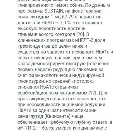
гликированного гемоглобина. По данным
программы SUSTAIN, на фоне терапии
семаглутидом 1 мг, 67-79% пациентов
достигали HbA1c < 7,0 %, что отражает
высокую вероятность достичь
гликемического контроля [20]. В
клинических программах иНГЛТ-2 доля
«респондентов до цели» ниже и
существенно зависит от исходного HbA1c и
сопутствующей терапии; при этом сам
класс демонстрирует быструю (в течение
первых недель) редукцию гликемии за
счет фармакологически индуцируемой
глюкозурии, но средний «потолок»
снижения HbA1c ограничен
реабсорбционным механизмом [17]. Для
практикующего врача это означает, что
при необходимости значимой редукции
HbA1c за один шаг интенсификации
семаглутид (Квинсента) чаще
обеспечивает требуемую глубину ответа, а
иНГЛТ-2 — более умеренную динамику с