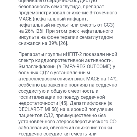
оценившего сердечно-сосудистую
безопасность семаглутида, препарат
продемонстрировал снижение 3-точечного
MACE (нефатальный инфаркт,
нефатальный инсульт или смерть от ССЗ)
на 26% [26]. При этом риск нефатального
инсульта на фоне терапии семаглутидом
снижался на 39% [26].
Препараты группы иНГЛТ-2 показали иной
спектр кардиопротективной активности.
Эмпаглифлозин (в EMPA-REG OUTCOME) у
больных СД2 с установленным
атеросклерозом снизил риск MACE на 14%,
особенно выраженно повлияв на сердечно-
сосудистую и общую смертность и
госпитализации по поводу сердечной
недостаточности [45]. Дапаглифлозин (в
DECLARE-TIMI 58) на широкой популяции
пациентов СД2, преимущественно без
установленного атеросклеротического СС-
заболевания, обеспечил снижение точки
«сердечно-сосудистая смерть или