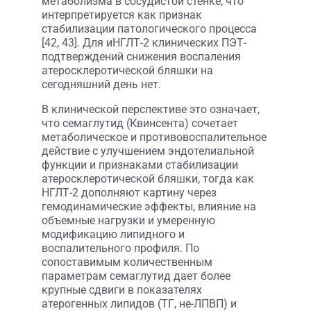
метаболизма в сосудистой стенке, что
интерпретируется как признак
стабилизации патологического процесса
[42, 43]. Для иНГЛТ-2 клинических ПЭТ-
подтверждений снижения воспаления
атеросклеротической бляшки на
сегодняшний день нет.
В клинической перспективе это означает,
что семаглутид (Квинсента) сочетает
метаболическое и противовоспалительное
действие с улучшением эндотелиальной
функции и признаками стабилизации
атеросклеротической бляшки, тогда как
НГЛТ-2 дополняют картину через
гемодинамические эффекты, влияние на
объемные нагрузки и умеренную
модификацию липидного и
воспалительного профиля. По
сопоставимым количественным
параметрам семаглутид дает более
крупные сдвиги в показателях
атерогенных липидов (ТГ, не-ЛПВП) и