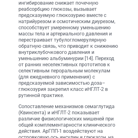
ингибирование снижает почечную
реабсорбцию глюкозы, вызывает
предсказуемую глюкозурию вместе с
натрийурезом и осмотическим диурезом,
способствует умеренному уменьшению
массы тела и артериального давления и
перестраивает тубулогломерулярную
обратную связь, что приводит к снижению
внутриклубочкового давления и
уменьшению альбуминурии [14]. Переход
от ранних неселективных прототипов к
селективным пероральным молекулам
(для ежедневного применения) с
предсказуемой зависимостью доза–
глюкозурия закрепил класс иНГЛТ-2 в
рутинной практике.
Сопоставление механизмов семаглутида
(Квинсента) и иНГЛТ-2 показывает
различие физиологических мишеней при
общей комплементарности клинического
действия. АрГПП-1 воздействуют на
островковую ось инсулин и глюкагон, на