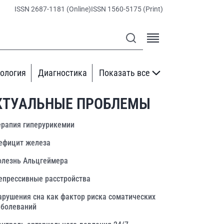
ISSN 2687-1181 (Online)
ISSN 1560-5175 (Print)
ология
Диагностика
Показать все
КТУАЛЬНЫЕ ПРОБЛЕМЫ
ерапия гиперурикемии
ефицит железа
олезнь Альцгеймера
епрессивные расстройства
арушения сна как фактор риска соматических
аболеваний