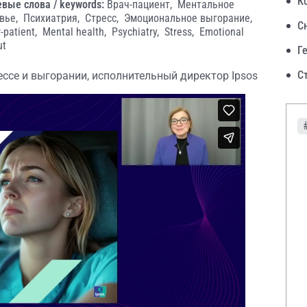
К
вые слова / keywords:
Врач-пациент,
Ментальное
вье,
Психиатрия,
Стресс,
Эмоциональное выгорание,
С
-patient,
Mental health,
Psychiatry,
Stress,
Emotional
ut
Г
С
рессе и выгорании, исполнительный директор Ipsos