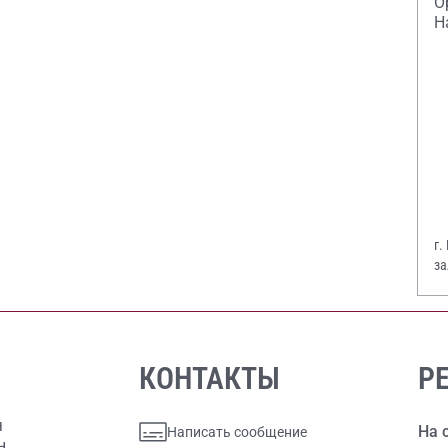
О
Н
г.
за
В.
КОНТАКТЫ
Р
я
На 
Написать сообщение
н