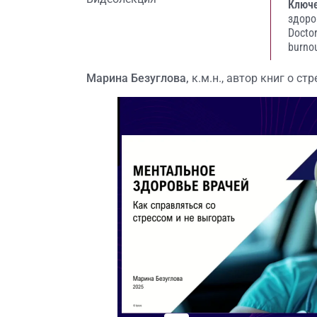
Ключе
здоро
Doctor
burno
Марина Безуглова,
к.м.н., автор книг о ст