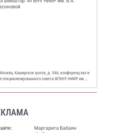
рганизатор: ФГБНУ НИИР им. В.А.
асоновой
 Москва, Каширское шоссе, д. 34А, конференц-зал и
л специализированного совета ФГБНУ НИИР им.
А. Насоновой
ЕКЛАМА
сайте:
Маргарита Бабаян