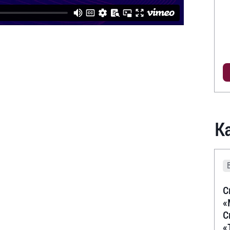
К
С
«
С
«