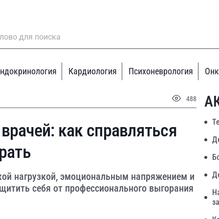
ндокринология
Кардиология
Психоневрология
Онк
А
488
Т
врачей: как справляться
Д
орать
Б
Д
кой нагрузкой, эмоциональным напряжением и
ащитить себя от профессионального выгорания
Н
з