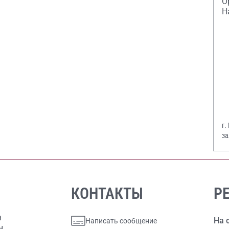
О
Н
г.
за
В.
КОНТАКТЫ
Р
я
На 
Написать сообщение
н