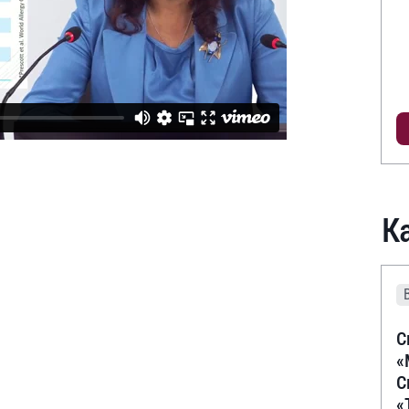
К
С
«
С
«