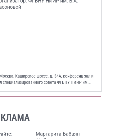
рганизатор: ФГБНУ НИИР им. В.А.
асоновой
 Москва, Каширское шоссе, д. 34А, конференц-зал и
л специализированного совета ФГБНУ НИИР им.
А. Насоновой
ЕКЛАМА
сайте:
Маргарита Бабаян