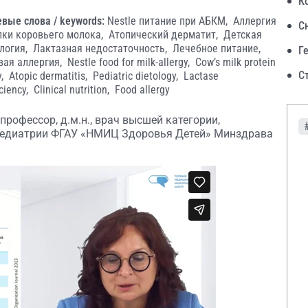
К
вые слова / keywords:
Nestle питание при АБКМ,
Аллергия
С
лки коровьего молока,
Атопический дерматит,
Детская
логия,
Лактазная недостаточность,
Лечебное питание,
Г
ая аллергия,
Nestle food for milk-allergy,
Cow’s milk protein
С
y,
Atopic dermatitis,
Pediatric dietology,
Lactase
iciency,
Clinical nutrition,
Food allergy
профессор, д.м.н., врач высшей категории,
педиатрии ФГАУ «НМИЦ Здоровья Детей» Минздрава