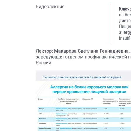
Видеолекция
Ключе
на бе
дието
Пищев
allerg
insuff
Лектор: Макарова Светлана Геннадиевна,
заведующая отделом профилактической 
России