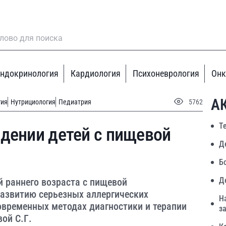
ндокринология
Кардиология
Психоневрология
Онк
А
гия
Нутрициология
Педиатрия
5762
Т
дении детей с пищевой
Д
Б
Д
й раннего возраста с пищевой
развитию серьезных аллергических
Н
овременных методах диагностики и терапии
з
ой С.Г.