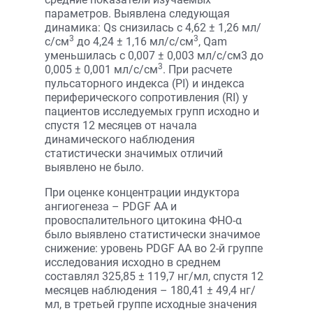
параметров. Выявлена следующая
динамика: Qs снизилась с 4,62 ± 1,26 мл/
3
3
с/см
до 4,24 ± 1,16 мл/с/см
, Qam
уменьшилась с 0,007 ± 0,003 мл/с/см3 до
3
0,005 ± 0,001 мл/с/см
. При расчете
пульсаторного индекса (PI) и индекса
периферического сопротивления (RI) у
пациентов исследуемых групп исходно и
спустя 12 месяцев от начала
динамического наблюдения
статистически значимых отличий
выявлено не было.
При оценке концентрации индуктора
ангиогенеза – PDGF АА и
провоспалительного цитокина ФНО-α
было выявлено статистически значимое
снижение: уровень PDGF АА во 2-й группе
исследования исходно в среднем
составлял 325,85 ± 119,7 нг/мл, спустя 12
месяцев наблюдения – 180,41 ± 49,4 нг/
мл, в третьей группе исходные значения