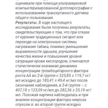
оценивали при помощи ультразвуковой
компьютеризированной допплерографии с
использованием транскутанного датчика
общего пользования.
Результаты.
В ходе настоящего
исследования были получены результаты,
свидетельствующие о том, что при отказе
от курения традиционных сигарет или
переходе на электронные системы
нагревания табака, помимо уменьшения
выраженности одышки, улучшения
качества жизни и повышения уровня
сатурации крови кислородом, отмечается
статистически значимая динамика
концентрации тромбоцитарного фактора
роста АА во 2-й группе с 325,85 ± 119,7 нг/
мл исходно до 180,41 ± 49,4 нг/мл после
окончания наблюдения, в 3-й группе – с
407,18 ± 123,09 нг/мл до 282,36 ± 33,19 нг/
мл. Похожая картина наблюдалась и при
анализе концентрации фактора некроза
опухоли α: во второй группе исходно