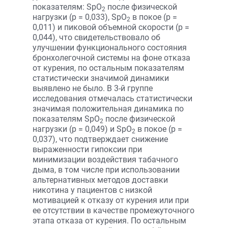
показателям: SpО
после физической
2
нагрузки (р = 0,033), SpО
в покое (р =
2
0,011) и пиковой объемной скорости (р =
0,044), что свидетельствовало об
улучшении функционального состояния
бронхолегочной системы на фоне отказа
от курения, по остальным показателям
статистически значимой динамики
выявлено не было. В 3-й группе
исследования отмечалась статистически
значимая положительная динамика по
показателям SpО
после физической
2
нагрузки (р = 0,049) и SpО
в покое (р =
2
0,037), что подтверждает снижение
выраженности гипоксии при
минимизации воздействия табачного
дыма, в том числе при использовании
альтернативных методов доставки
никотина у пациентов с низкой
мотивацией к отказу от курения или при
ее отсутствии в качестве промежуточного
этапа отказа от курения. По остальным