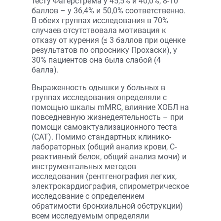
тесту Фагерстрема у 45,5% и 40,0%, 8-10
баллов – у 36,4% и 50,0% соответственно.
В обеих группах исследования в 70%
случаев отсутствовала мотивация к
отказу от курения (≤ 3 баллов при оценке
результатов по опроснику Прохаски), у
30% пациентов она была слабой (4
балла).
Выраженность одышки у больных в
группах исследования определяли с
помощью шкалы mMRC, влияние ХОБЛ на
повседневную жизнедеятельность – при
помощи самоактуализационного теста
(САТ). Помимо стандартных клинико-
лабораторных (общий анализ крови, С-
реактивный белок, общий анализ мочи) и
инструментальных методов
исследования (рентгенография легких,
электрокардиография, спирометрическое
исследование с определением
обратимости бронхиальной обструкции)
всем исследуемым определяли