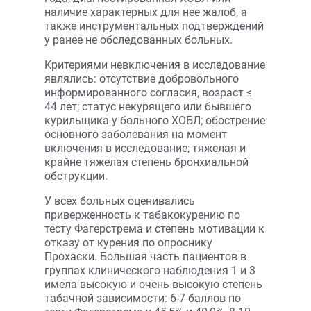
наличие характерных для нее жалоб, а
также инструментальных подтверждений
у ранее не обследованных больных.
Критериями невключения в исследование
являлись: отсутствие добровольного
информированного согласия, возраст ≤
44 лет; статус некурящего или бывшего
курильщика у больного ХОБЛ; обострение
основного заболевания на момент
включения в исследование; тяжелая и
крайне тяжелая степень бронхиальной
обструкции.
У всех больных оценивались
приверженность к табакокурению по
тесту Фагерстрема и степень мотивации к
отказу от курения по опроснику
Прохаски. Большая часть пациентов в
группах клинического наблюдения 1 и 3
имела высокую и очень высокую степень
табачной зависимости: 6-7 баллов по