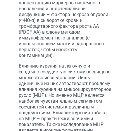
концентрацию маркеров системного
воспаления и эндотелиальной
дисфункции – фактора некроза опухоли
(ФНО-α) в сыворотке крови и
тромбоцитарного фактора роста АА
(PDGF AA) в слюне методом
иммуноферментного анализа (с
использованием маски и одноразовых
перчаток, чтобы избежать
контаминации).
Влиянию курения на легочную и
сердечно-сосудистую систему посвящено
множество исследований. Лишь
единичные из них затрагивают проблему
влияния курения на микроциркуляторное
русло (МЦР). Но именно МЦР является
наиболее чувствительным сегментом
сосудистой системы к различным
воздействиям. Влияние курения табака
на МЦР – практически значимый
показатель. Также исследование МЦР
является высокоинформативным