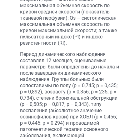
максимальная объемная скорость по
кривой средней скорости (показатель
тканевой перфузии); Qs – систолическая
максимальная объемная скорость по
кривой максимальной скорости; а также
пульсаторный индекс (PI) и индекс
резистентности (RI).
Период динамического наблюдения
составлял 12 месяцев, оцениваемые
параметры были определены до начала и
после завершения динамического
наблюдения. Группы больных были
сопоставимы по полу (р = 0,745; р = 0,435;
р = 0,892), возрасту (р = 0,356; р = 235; р =
0,734), степени бронхиальной обструкции
(р = 0,505; р = 0,817; р = 0,343), типу
воспаления (абсолютное значение
эозинофилов крови) при ХОБЛ (р = 0,456;
р = 0,445; р = 0,294) и проводимой
патогенетической терапии основного
заболевания, включающей