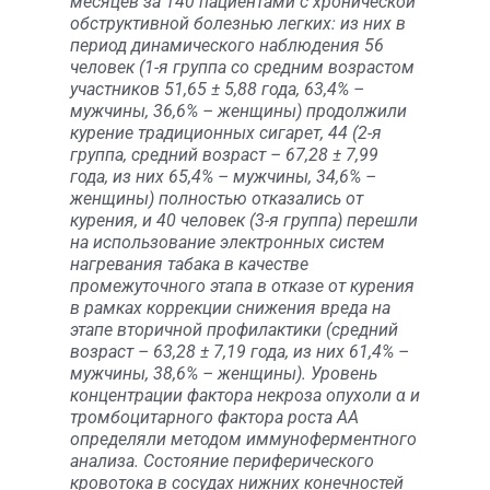
месяцев за 140 пациентами с хронической
обструктивной болезнью легких: из них в
период динамического наблюдения 56
человек (1-я группа со средним возрастом
участников 51,65 ± 5,88 года, 63,4% –
мужчины, 36,6% – женщины) продолжили
курение традиционных сигарет, 44 (2-я
группа, средний возраст – 67,28 ± 7,99
года, из них 65,4% – мужчины, 34,6% –
женщины) полностью отказались от
курения, и 40 человек (3-я группа) перешли
на использование электронных систем
нагревания табака в качестве
промежуточного этапа в отказе от курения
в рамках коррекции снижения вреда на
этапе вторичной профилактики (средний
возраст – 63,28 ± 7,19 года, из них 61,4% –
мужчины, 38,6% – женщины). Уровень
концентрации фактора некроза опухоли α и
тромбоцитарного фактора роста АА
определяли методом иммуноферментного
анализа. Состояние периферического
кровотока в сосудах нижних конечностей