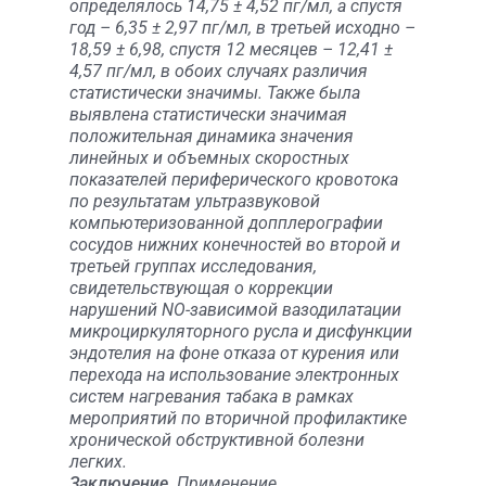
определялось 14,75 ± 4,52 пг/мл, а спустя
год – 6,35 ± 2,97 пг/мл, в третьей исходно –
18,59 ± 6,98, спустя 12 месяцев – 12,41 ±
4,57 пг/мл, в обоих случаях различия
статистически значимы. Также была
выявлена статистически значимая
положительная динамика значения
линейных и объемных скоростных
показателей периферического кровотока
по результатам ультразвуковой
компьютеризованной допплерографии
сосудов нижних конечностей во второй и
третьей группах исследования,
свидетельствующая о коррекции
нарушений NO-зависимой вазодилатации
микроциркуляторного русла и дисфункции
эндотелия на фоне отказа от курения или
перехода на использование электронных
систем нагревания табака в рамках
мероприятий по вторичной профилактике
хронической обструктивной болезни
легких.
Заключение.
Применение