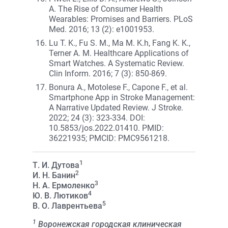
A. The Rise of Consumer Health
Wearables: Promises and Barriers. PLoS
Med. 2016; 13 (2): e1001953.
Lu T. K., Fu S. M., Ma M. K.h, Fang K. K.,
Terner A. M. Healthcare Applications of
Smart Watches. A Systematic Review.
Clin Inform. 2016; 7 (3): 850-869.
Bonura A., Motolese F., Capone F., et al.
Smartphone App in Stroke Management:
A Narrative Updated Review. J Stroke.
2022; 24 (3): 323-334. DOI:
10.5853/jos.2022.01410. PMID:
36221935; PMCID: PMC9561218.
1
Т. И. Дутова
2
И. Н. Банин
3
Н. А. Ермоленко
4
Ю. В. Лютиков
5
В. О. Лаврентьева
1
Воронежская городская клиническая