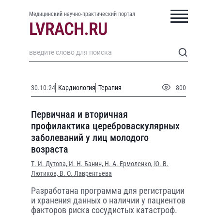
Медицинский научно-практический портал
30.10.24
Кардиология
Терапия
800
Первичная и вторичная
профилактика цереброваскулярных
заболеваний у лиц молодого
возраста
Т. И. Дутова,
И. Н. Банин,
Н. А. Ермоленко,
Ю. В.
Лютиков,
В. О. Лаврентьева
Разработана программа для регистрации
и хранения данных о наличии у пациентов
факторов риска сосудистых катастроф.