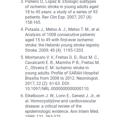
Palleiro O., López B. Etiologic subtypes
of ischemic stroke in young adults aged
18 to 45 years: a study of a series of 93
patients. Rev Clin Esp. 2007; 207 (4):
158-165.
Putaala J., Metso A. J., Metso T. M., et al.
Analysis of 1008 consecutive patients
aged 15 to 49 with first-ever ischemic
stroke: the Helsinki young stroke registry.
Stroke. 2009; 40 (4): 1195-1203.
Montanaro V. V., Freitas D. D., Ruiz M. C.,
Cavalcanti E. B., Marinho P. B., Freitas M.
C., Oliveira E. M. Ischemic stroke in
young adults: Profile of SARAH Hospital
Brasília from 2008 to 2012. Neurologist.
2017; 22 (2): 61-63. DOI:
10.1097/NRL.0000000000000110.
Eikelboom J. W., Lonn E., Genest J. Jr., et
al. Homocyst(e)ine and cardiovascular
disease: a critical review of the
epidemiologic evidence. Ann Intern Med.
1999; 131: 363-375.