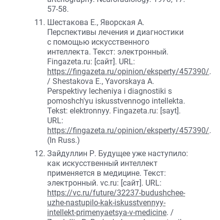
57-58.
Шестакова Е., Яворская А.
Перспективы лечения и диагностики
с помощью искусственного
интеллекта. Текст: электронный.
Fingazeta.ru: [сайт]. URL:
https://fingazeta.ru/opinion/eksperty/457390/
.
/ Shestakova E., Yavorskaya A.
Perspektivy lecheniya i diagnostiki s
pomoshch'yu iskusstvennogo intellekta.
Tekst: elektronnyy. Fingazeta.ru: [sayt].
URL:
https://fingazeta.ru/opinion/eksperty/457390/
.
(In Russ.)
Зайдуллин Р. Будущее уже наступило:
как искусственный интеллект
применяется в медицине. Текст:
электронный. vc.ru: [сайт]. URL:
https://vc.ru/future/32237-budushchee-
uzhe-nastupilo-kak-iskusstvennyy-
intellekt-primenyaetsya-v-medicine
. /