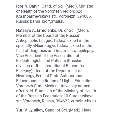
Igor N. Banin,
Cand. of Sci. (Med.), Minister
of Health of the Voronezh region; 52d
Krasnoarmeyskaya str., Voronezh, 394006,
Russia;
banin_igor@mail.ru
Nataliya A. Ermolenko,
Dr. of Sci. (Med.),
Member of the Board of the Russian
Antiepileptic League, federal expert in the
specialty «Neurology», federal expert in the
field of diagnosis and treatment of epilepsy,
Vice President of the Association of
Epileptologists and Patients (Russian
division of the International Bureau for
Epilepsy), Head of the Department of
Neurology, Federal State Autonomous
Educational Institution of Higher Education
Voronezh State Medical University named
after N. N. Burdenko of the Ministry of Health
of the Russian Federation; 10 Studentskaya
str., Voronezh, Russia, 394622;
ermola@bk.ru
Yuri V. Lyutikov,
Cand. of Sci. (Med.), Head