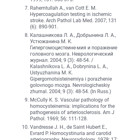
Rahemtullah A., van Cott E. M.
Hypercoagulation testing in ischemic
stroke. Arch Pathol Lab Med. 2007; 131
(6): 890-901.
Калашникова Л. А., Добрынина Л. А.,
Устюжанина М. К.
Гипергомоцистеине-мия и поражение
головного мозга. Неврологический
журнал. 2004; 9 (3): 48-54. /
Kalashnikova L. A., Dobrynina L. A.,
Ustyuzhanina M. K.
Gipergomotsisteinemiya i porazhenie
golovnogo mozga. Nevrologicheskiy
zhurnal. 2004; 9 (3): 48-54. (In Russ.)
McCully K. S. Vascular pathology of
homocysteinemia: implications for the
pathogenesis of arteriosclerosis. Am J
Pathol. 1969; 56: 111-128.
Vandresse J. H., de Saint Hubert E.,
Evrard P. Homocystinuria and carotid
arteriography. Neuroradiology. 1978; 17: