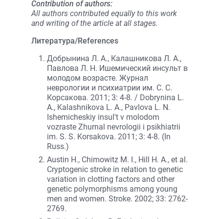
Contribution of authors:
All authors contributed equally to this work
and writing of the article at all stages.
Литература/References
Добрынина Л. А., Калашникова Л. А.,
Павлова Л. Н. Ишемический инсульт в
молодом возрасте. Журнал
неврологии и психиатрии им. С. С.
Корсакова. 2011; 3: 4-8. / Dobrynina L.
A., Kalashnikova L. A., Pavlova L. N.
Ishemicheskiy insul't v molodom
vozraste Zhurnal nevrologii i psikhiatrii
im. S. S. Korsakova. 2011; 3: 4-8. (In
Russ.)
Austin H., Chimowitz M. I., Hill H. A., et al.
Cryptogenic stroke in relation to genetic
variation in clotting factors and other
genetic polymorphisms among young
men and women. Stroke. 2002; 33: 2762-
2769.