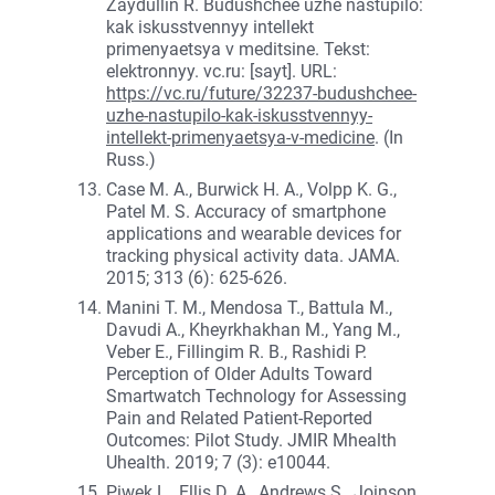
Zaydullin R. Budushchee uzhe nastupilo:
kak iskusstvennyy intellekt
primenyaetsya v meditsine. Tekst:
elektronnyy. vc.ru: [sayt]. URL:
https://vc.ru/future/32237-budushchee-
uzhe-nastupilo-kak-iskusstvennyy-
intellekt-primenyaetsya-v-medicine
. (In
Russ.)
Case M. A., Burwick H. A., Volpp K. G.,
Patel M. S. Accuracy of smartphone
applications and wearable devices for
tracking physical activity data. JAMA.
2015; 313 (6): 625-626.
Manini T. M., Mendosa T., Battula M.,
Davudi A., Kheyrkhakhan M., Yang M.,
Veber E., Fillingim R. B., Rashidi P.
Perception of Older Adults Toward
Smartwatch Technology for Assessing
Pain and Related Patient-Reported
Outcomes: Pilot Study. JMIR Mhealth
Uhealth. 2019; 7 (3): e10044.
Piwek L., Ellis D. A., Andrews S., Joinson