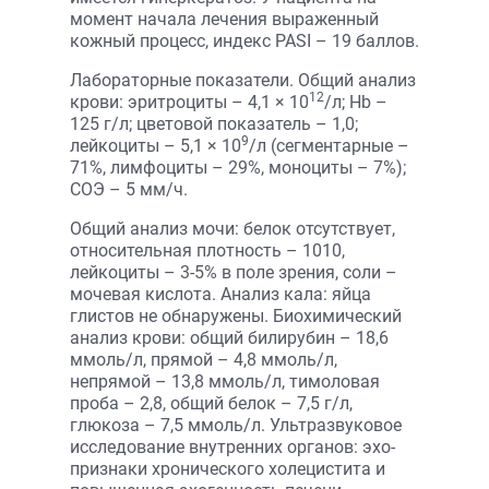
момент начала лечения выраженный
кожный процесс, индекс PASI – 19 баллов.
Лабораторные показатели. Общий анализ
12
крови: эритроциты – 4,1 × 10
/л; Hb –
125 г/л; цветовой показатель – 1,0;
9
лейкоциты – 5,1 × 10
/л (сегментарные –
71%, лимфоциты – 29%, моноциты – 7%);
СОЭ – 5 мм/ч.
Общий анализ мочи: белок отсутствует,
относительная плотность – 1010,
лейкоциты – 3-5% в поле зрения, соли –
мочевая кислота. Анализ кала: яйца
глистов не обнаружены. Биохимический
анализ крови: общий билирубин – 18,6
ммоль/л, прямой – 4,8 ммоль/л,
непрямой – 13,8 ммоль/л, тимоловая
проба – 2,8, общий белок – 7,5 г/л,
глюкоза – 7,5 ммоль/л. Ультразвуковое
исследование внутренних органов: эхо-
признаки хронического холецистита и