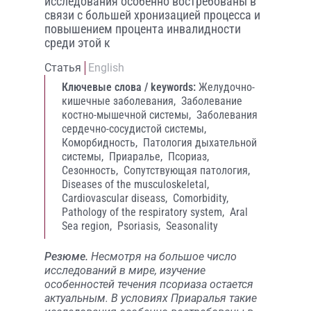
исследования особенно востребованы в
связи с большей хронизацией процесса и
повышением процента инвалидности
среди этой к
Статья
English
Ключевые слова / keywords:
Желудочно-
кишечные заболевания,
Заболевание
костно-мышечной системы,
Заболевания
сердечно-сосудистой системы,
Коморбидность,
Патология дыхательной
системы,
Приаралье,
Псориаз,
Сезонность,
Сопутствующая патология,
Diseases of the musculoskeletal,
Cardiovascular diseass,
Comorbidity,
Pathology of the respiratory system,
Aral
Sea region,
Psoriasis,
Seasonality
Резюме.
Несмотря на большое число
исследований в мире, изучение
особенностей течения псориаза остается
актуальным. В условиях Приаралья такие