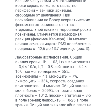
белыми чешуйками, и многочисленные
корки серовато-желтого цвета, по
периферии – венчики эритемы,
свободные от шелушения. При
поскабливании по Броку псориатические
феномены «стеаринового пятна»,
«терминальной пленки», «кровяной росы»
позитивны. Отмечается изоморфная
реакция (феномен Кебнера). На момент
начала лечения индекс PASI колеблется в
пределах от 12,6 до 13,7 единицы (рис. 3).
Лабораторные исследования. Общий
анализ крови: Hb – 103,1 г/л; эритроциты
– 3,4 × 10/л, ЦП – 0,8, лейкоциты – 4,2 ×
10/л, сегментоядерные – 56%,
эозинофилы – 4%, моноциты – 7%,
лимфоциты – 33%, скорость оседания
эритроцитов – 4 мм/час. Общий анализ
мочи: белок – 0,099%, относительная
плотность – 1012, плоский эпителий – 3-5
в поле зрения; лейкоциты – 18-25 в поле
зрения. Общий анализ кала: яйца глист не