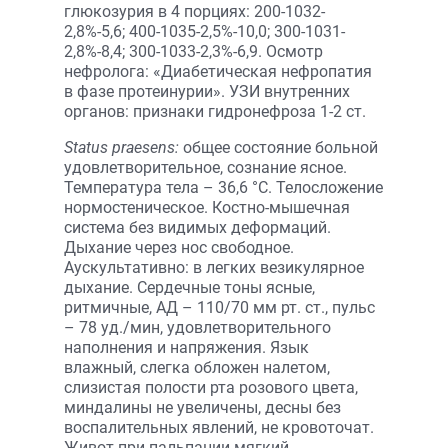
глюкозурия в 4 порциях: 200-1032-
2,8%-5,6; 400-1035-2,5%-10,0; 300-1031-
2,8%-8,4; 300-1033-2,3%-6,9. Осмотр
нефролога: «Диабетическая нефропатия
в фазе протеинурии». УЗИ внутренних
органов: признаки гидронефроза 1-2 ст.
Status praesens:
общее состояние больной
удовлетворительное, сознание ясное.
Температура тела – 36,6 °С. Телосложение
нормостеническое. Костно-мышечная
система без видимых деформаций.
Дыхание через нос свободное.
Аускультативно: в легких везикулярное
дыхание. Сердечные тоны ясные,
ритмичные, АД – 110/70 мм рт. ст., пульс
– 78 уд./мин, удовлетворительного
наполнения и напряжения. Язык
влажный, слегка обложен налетом,
слизистая полости рта розового цвета,
миндалины не увеличены, десны без
воспалительных явлений, не кровоточат.
Живот при пальпации мягкий,