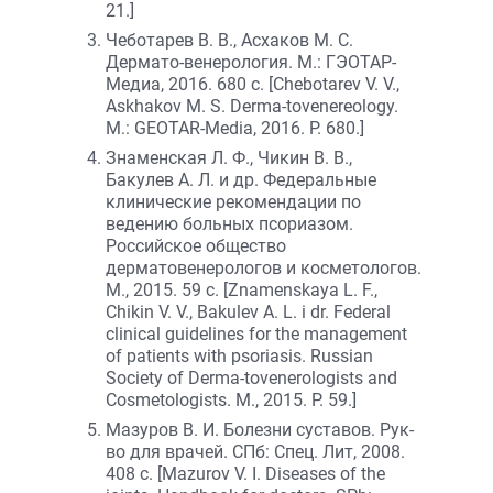
21.]
Чеботарев В. В., Асхаков М. С.
Дермато-венерология. М.: ГЭОТАР-
Медиа, 2016. 680 с. [Chebotarev V. V.,
Askhakov M. S. Derma-tovenereology.
M.: GEOTAR-Media, 2016. P. 680.]
Знаменская Л. Ф., Чикин В. В.,
Бакулев А. Л. и др. Федеральные
клинические рекомендации по
ведению больных псориазом.
Российское общество
дерматовенерологов и косметологов.
М., 2015. 59 с. [Znamenskaya L. F.,
Chikin V. V., Bakulev A. L. i dr. Federal
clinical guidelines for the management
of patients with psoriasis. Russian
Society of Derma-tovenerologists and
Cosmetologists. M., 2015. P. 59.]
Мазуров В. И. Болезни суставов. Рук-
во для врачей. СПб: Спец. Лит, 2008.
408 c. [Mazurov V. I. Diseases of the