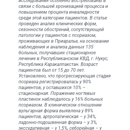
исследования особенно востребованы в
связи с большей хронизацией процесса и
повышением процента инвалидности
среди этой категории пациентов. В статье
проведен анализ клинических форм,
сезонности обострений, сопутствующей
патологии у пациентов с псориазом,
проживающих в Приаралье, на основании
наблюдения и анализа данных 135
больных, получавших стационарное
лечение в Республиканском КВД, г. Нукус,
Республика Каракалпакстан. Возраст
пациентов был от 15 до 70 лет.
Установлено, что прогрессирующая стадия
псориаза регистрировалась у 90%
пациентов, у оставшихся 10% –
стационарная. Поражение ногтевых
пластинок наблюдалось у 16% больных
псориазом. В клиническом отношении
вульгарная форма выявлена у 89%
пациентов, артропатическая – у 34%,
ладонно-подошвенная форма – у 3%,
экссудативная – у 1,5%, себорейная – у