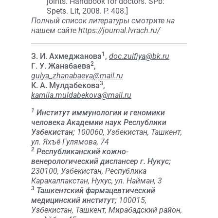
joints. Handbook for doctors. SPb:
Spets. Lit, 2008. P. 408.]
Полный список литературы смотрите на
нашем сайте https://journal.lvrach.ru/
1
З. И. Ахмеджанова
,
doc.zulfiya@bk.ru
2
Г. У. Жанабаева
,
gulya_zhanabaeva@mail.ru
3
К. А. Мулдабекова
,
kamila.muldabekova@mail.ru
1
Институт иммунологии и геномики
человека Академии наук Республики
Узбекистан;
100060, Узбекистан, Ташкент,
ул. Яхъё Гулямова, 74
2
Республиканский кожно-
венерологический диспансер г. Нукус;
230100, Узбекистан, Республика
Каракалпакстан, Нукус, ул. Найман, 3
3
Ташкентский фармацевтический
медицинский институт;
100015,
Узбекистан, Ташкент, Мирабадский район,