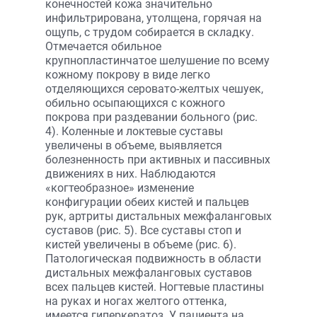
конечностей кожа значительно
инфильтрирована, утолщена, горячая на
ощупь, с трудом собирается в складку.
Отмечается обильное
крупнопластинчатое шелушение по всему
кожному покрову в виде легко
отделяющихся серовато-желтых чешуек,
обильно осыпающихся с кожного
покрова при раздевании больного (рис.
4). Коленные и локтевые суставы
увеличены в объеме, выявляется
болезненность при активных и пассивных
движениях в них. Наблюдаются
«когтеобразное» изменение
конфигурации обеих кистей и пальцев
рук, артриты дистальных межфаланговых
суставов (рис. 5). Все суставы стоп и
кистей увеличены в объеме (рис. 6).
Патологическая подвижность в области
дистальных межфаланговых суставов
всех пальцев кистей. Ногтевые пластины
на руках и ногах желтого оттенка,
имеется гиперкератоз. У пациента на