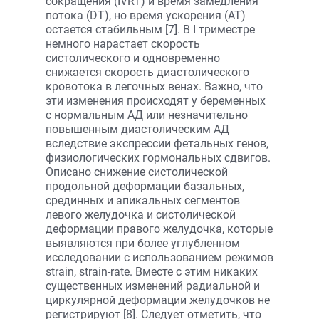
сокращения (IVRT) и время замедления
потока (DT), но время ускорения (AT)
остается стабильным [7]. В I триместре
немного нарастает скорость
систолического и одновременно
снижается скорость диастолического
кровотока в легочных венах. Важно, что
эти изменения происходят у беременных
с нормальным АД или незначительно
повышенным диастолическим АД
вследствие экспрессии фетальных генов,
физиологических гормональных сдвигов.
Описано снижение систолической
продольной деформации базальных,
срединных и апикальных сегментов
левого желудочка и систолической
деформации правого желудочка, которые
выявляются при более углубленном
исследовании с использованием режимов
strain, strain-rate. Вместе с этим никаких
существенных изменений радиальной и
циркулярной деформации желудочков не
регистрируют [8]. Следует отметить, что