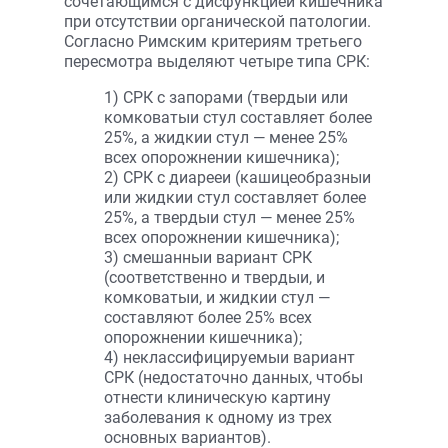
сочетающимся с дисфункцией кишечника
при отсутствии органической патологии.
Согласно Римским критериям третьего
пересмотра выделяют четыре типа СРК:
1) СРК с запорами (твердыи или
комковатыи стул составляет более
25%, а жидкии стул — менее 25%
всех опорожнении кишечника);
2) СРК с диарееи (кашицеобразныи
или жидкии стул составляет более
25%, а твердыи стул — менее 25%
всех опорожнении кишечника);
3) смешанныи вариант СРК
(соответственно и твердыи, и
комковатыи, и жидкии стул —
составляют более 25% всех
опорожнении кишечника);
4) неклассифицируемыи вариант
СРК (недостаточно данных, чтобы
отнести клиническую картину
заболевания к одному из трех
основных вариантов).