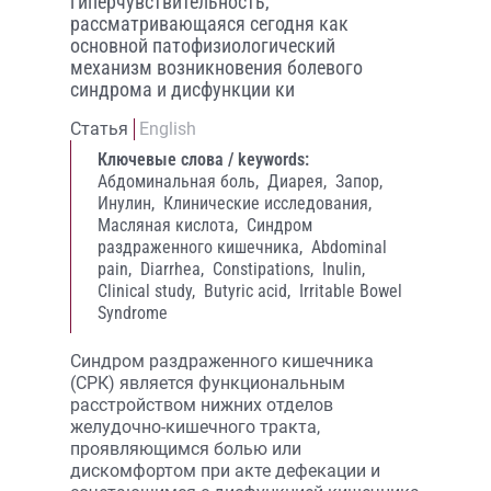
гиперчувствительность,
рассматривающаяся сегодня как
основной патофизиологический
механизм возникновения болевого
синдрома и дисфункции ки
Статья
English
Ключевые слова / keywords:
Абдоминальная боль,
Диарея,
Запор,
Инулин,
Клинические исследования,
Масляная кислота,
Синдром
раздраженного кишечника,
Abdominal
pain,
Diarrhea,
Constipations,
Inulin,
Clinical study,
Butyric acid,
Irritable Bowel
Syndrome
Синдром раздраженного кишечника
(СРК) является функциональным
расстройством нижних отделов
желудочно-кишечного тракта,
проявляющимся болью или
дискомфортом при акте дефекации и