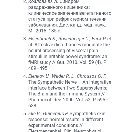
Козлова Ю. А.
Синдром
раздраженного кишечника:
клиническое значение вегетативного
статуса при рефрактерном течении
заболевания. Дис. канд. мед. наук.
М., 2015. 185 с.
Elsenbruch S., Rosenberger C., Enck P.
et
al. Affective disturbances modulate the
neural processing of visceral pain
stimuli in irritable bowel syndrome: an
fMRI study // Gut. 2010. Vol. 59 (4). P.
489–495.
Elenkov U., Wilder R. L., Chrousos G. P.
The Sympathetic Nerve — An Integrative
Interface between Two Supersystems:
The Brain and the Immune System //
Pharmacol. Rev. 2000. Vol. 52. P. 595–
638.
Elie B., Guihereuc P.
Sympathetic skin
response: normal results in different
experimental conditions //
Electroencephal. Clin. Neurophysiol.