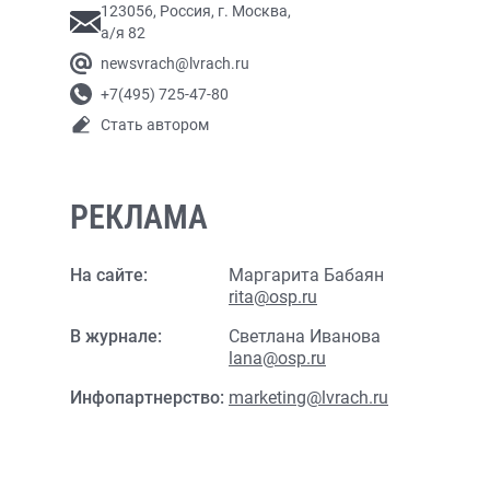
123056, Россия, г. Москва,
а/я 82
newsvrach@lvrach.ru
+7(495) 725-47-80
Стать автором
РЕКЛАМА
На сайте:
Маргарита Бабаян
rita@osp.ru
В журнале:
Светлана Иванова
lana@osp.ru
Инфопартнерство:
marketing@lvrach.ru