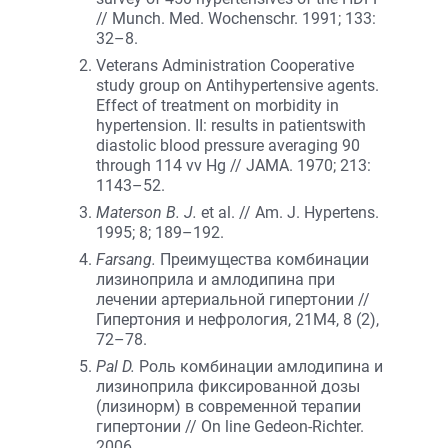
// Munch. Med. Wochenschr. 1991; 133:
32–8.
Veterans Administration Cooperative
study group on Antihypertensive agents.
Effect of treatment on morbidity in
hypertension. II: results in patientswith
diastolic blood pressure averaging 90
through 114 vv Hg // JAMA. 1970; 213:
1143–52.
Materson B. J.
et al. // Am. J. Hypertens.
1995; 8; 189–192.
Farsang.
Преимущества комбинации
лизиноприла и амлодипина при
лечении артериальной гипертонии //
Гипертония и нефрология, 21М4, 8 (2),
72–78.
Pal D.
Роль комбинации амлодипина и
лизиноприла фиксированной дозы
(лизинорм) в современной терапии
гипертонии // On line Gedeon-Richter.
2006.