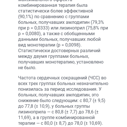
комбинированная терапия была
статистически более эффективной
(90,1%) по сравнению с группами
больных, получавших амлодипин (79,3%
при р = 0,0333) или лизиноприл (75,8% при
р = 0,0080), а также с обобщенными
данными больных, получавших любой
вид монотерапии (р = 0,0098).
Статистически достоверных различий
между двумя группами больных,
получавших монотерапию, установлено
не было.
Частота сердечных сокращений (ЧСС) во
всех трех группах больных незначительно
понизилась за период исследования. У
больных, получавших амлодипин, это
снижение было следующим: с 80,7 (± 9,5)
до 77,8 (± 10,9), у больных группы
лизиноприла — с 80,8 (± 7,7) до 78,6 (±
11,69), а в группе комбинированной
терапии — с 80,0 (± 8,7) до 78,0 (± 10,69).