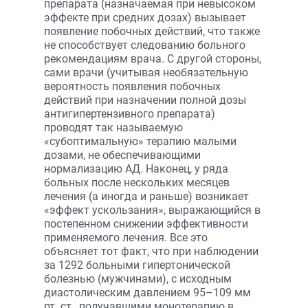
препарата (назначаемая при невысоком
эффекте при средних дозах) вызывает
появление побочных действий, что также
не способствует следованию больного
рекомендациям врача. С другой стороны,
сами врачи (учитывая необязательную
вероятность появления побочных
действий при назначении полной дозы
антигипертензивного препарата)
проводят так называемую
«субоптимальную» терапию малыми
дозами, не обеспечивающими
нормализацию АД. Наконец, у ряда
больных после нескольких месяцев
лечения (а иногда и раньше) возникает
«эффект ускользания», выражающийся в
постепенном снижении эффективности
применяемого лечения. Все это
объясняет тот факт, что при наблюдении
за 1292 больными гипертонической
болезнью (мужчинами), с исходным
диастолическим давлением 95–109 мм
рт. ст., получавшими монотерапию в