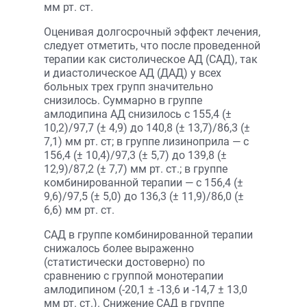
мм рт. ст.
Оценивая долгосрочный эффект лечения,
следует отметить, что после проведенной
терапии как систолическое АД (САД), так
и диастолическое АД (ДАД) у всех
больных трех групп значительно
снизилось. Суммарно в группе
амлодипина АД снизилось с 155,4 (±
10,2)/97,7 (± 4,9) до 140,8 (± 13,7)/86,3 (±
7,1) мм рт. ст; в группе лизиноприла — с
156,4 (± 10,4)/97,3 (± 5,7) до 139,8 (±
12,9)/87,2 (± 7,7) мм рт. ст.; в группе
комбинированной терапии — с 156,4 (±
9,6)/97,5 (± 5,0) до 136,3 (± 11,9)/86,0 (±
6,6) мм рт. ст.
САД в группе комбинированной терапии
снижалось более выраженно
(статистически достоверно) по
сравнению с группой монотерапии
амлодипином (-20,1 ± -13,6 и -14,7 ± 13,0
мм рт. ст.). Снижение САД в группе