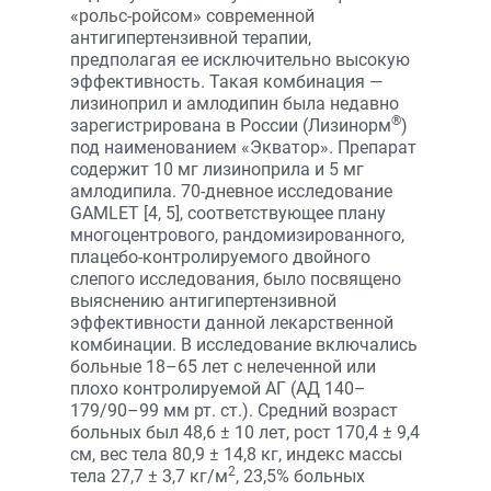
«рольс-ройсом» современной
антигипертензивной терапии,
предполагая ее исключительно высокую
эффективность. Такая комбинация —
лизиноприл и амлодипин была недавно
®
зарегистрирована в России (Лизинорм
)
под наименованием «Экватор». Препарат
содержит 10 мг лизиноприла и 5 мг
амлодипила. 70-дневное исследование
GAMLET [4, 5], соответствующее плану
многоцентрового, рандомизированного,
плацебо-контролируемого двойного
слепого исследования, было посвящено
выяснению антигипертензивной
эффективности данной лекарственной
комбинации. В исследование включались
больные 18–65 лет с нелеченной или
плохо контролируемой АГ (АД 140–
179/90–99 мм рт. ст.). Средний возраст
больных был 48,6 ± 10 лет, рост 170,4 ± 9,4
см, вес тела 80,9 ± 14,8 кг, индекс массы
2
тела 27,7 ± 3,7 кг/м
, 23,5% больных