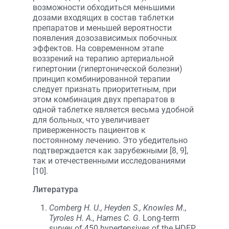
возможности обходиться меньшими
дозами входящих в состав таблетки
препаратов и меньшей вероятности
появления дозозависимых побочных
эффектов. На современном этапе
воззрений на терапию артериальной
гипертонии (гипертонической болезни)
принцип комбинированной терапии
следует признать приоритетным, при
этом комбинация двух препаратов в
одной таблетке является весьма удобной
для больных, что увеличивает
приверженность пациентов к
постоянному лечению. Это убедительно
подтверждается как зарубежными [8, 9],
так и отечественными исследованиями
[10].
Литература
Comberg H. U., Heyden S., Knowles M.,
Tyroles H. A., Hames C. G.
Long-term
survey of 450 hypertensives of the HDFP