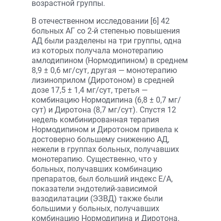
возрастной группы.
В отечественном исследовании [6] 42
больных АГ со 2-й степенью повышения
АД были разделены на три группы, одна
из которых получала монотерапию
амлодипином (Нормодипином) в среднем
8,9 ± 0,6 мг/сут, другая — монотерапию
лизиноприлом (Диротоном) в средней
дозе 17,5 ± 1,4 мг/сут, третья —
комбинацию Нормодипина (6,8 ± 0,7 мг/
сут) и Диротона (8,7 мг/сут). Спустя 12
недель комбинированная терапия
Нормодипином и Диротоном привела к
достоверно большему снижению АД,
нежели в группах больных, получавших
монотерапию. Существенно, что у
больных, получавших комбинацию
препаратов, был больший индекс Е/А,
показатели эндотелий-зависимой
вазодилатации (ЭЗВД) также были
большими у больных, получавших
комбинацию Нормодипина и Диротона.