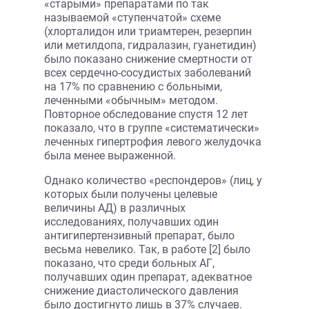
«старыми» препаратами по так
называемой «ступенчатой» схеме
(хлорталидон или триамтерен, резерпин
или метилдопа, гидралазин, гуанетидин)
было показано снижение смертности от
всех сердечно-сосудистых заболеваний
на 17% по сравнению с больными,
леченными «обычным» методом.
Повторное обследование спустя 12 лет
показало, что в группе «систематически»
леченных гипертрофия левого желудочка
была менее выраженной.
Однако количество «респондеров» (лиц, у
которых были получены целевые
величины АД) в различных
исследованиях, получавших один
антигипертензивный препарат, было
весьма невелико. Так, в работе [2] было
показано, что среди больных АГ,
получавших один препарат, адекватное
снижение диастолического давления
было достигнуто лишь в 37% случаев.