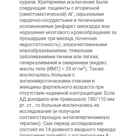
курили. Критериями исключения были
следующие: пациенты с вторичной
(симптоматической) АГ, серьезными
сердечно-сосудистыми и почечными
осложнениями (инфаркт миокарда или
нарушения мозгового кровообращения за
прошедшие три месяца, почечная
недостаточность), злокачественными
новообразованиями, тяжелыми
заболеваниями печени или легких,
гиперкалиемией и ожирением (индекс
2
массы тела (ИМТ) > 35 кг/м
). Также
исключались больные с
ангионевротическими отеками и
женщины фертильного возраста при
отсутствии надежной контрацепции. Если
АД доходило или превышало 180/110 мм
рт. ст., то больные исключались из
исследования (и получали
соответствующую антигипертензивную
терапию). Сам период исследования
состоял из 14-дневного вводного периода
(получения плацебо) с последующим 8-