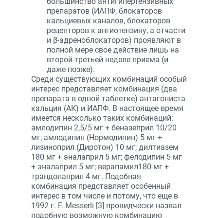
большинство антигипертензивных
препаратов (ИАПФ, блокаторов
кальциевых каналов, блокаторов
рецепторов к ангиотензину, а отчасти
и β-адреноблокаторов) проявляют в
полной мере свое действие лишь на
второй-третьей неделе приема (и
даже позже).
Среди существующих комбинаций особый
интерес представляет комбинация (два
препарата в одной таблетке) антагониста
кальция (АК) и ИАПФ. В настоящее время
имеется несколько таких комбинаций:
амлодипин 2,5/5 мг + беназеприл 10/20
мг; амлодипин (Нормодипин) 5 мг +
лизиноприл (Диротон) 10 мг; дилтиазем
180 мг + эналаприл 5 мг; фелодипин 5 мг
+ эналаприл 5 мг; верапамил180 мг +
трандолаприл 4 мг. Подобная
комбинация представляет особенный
интерес в том числе и потому, что еще в
1992 г. F. Messerli [3] провидчески назвал
подобную возможную комбинацию