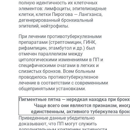
полную идентичность их клеточных
элементов: лимфоциты, эпителиоидные
клетки, клетки Пирогова — Лангxанса,
дегенерированный бронхиальный
эпителий, нейтрофилы.
При лечении противотуберкулезными
препаратами (стрептомицин, ГИНК,
рифампицин, этамбутол и др.) был
отмечен параллелизм между
цитологическими изменениями в ПП и
специфическими очагами в легких и
слизистых бронхов. Всем больным
проводилось противотуберкулезное
лечение в соответствии с современными
общепринятыми установками.
Пигментные пятна — нередкая находка при бронх
Чаще всего они являются признаком, иног
единственным, активного туберкулеза брон
Приведенные данные убедительно
доказывают, что ПП могут служить
дополнительным критерием активности