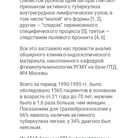
слизистой бронхов одни авторы считают
признаком активного туберкулеза
внутригрудных лимфатических узлов, в
том числе “малой” его формы [1, 2],
другие — “следом” перенесенного
специфического процесса [5], третьи —
следствием пылевого бронхита [4, 6].
Все это заставило нас провести анализ
обширного клинико-эндоскопического
материала, накопленного кафедрой
фтизиопульмонологии РГМУ на базе ПТД
№4 Москвы.
Всего за период 1990-1995 гг. было
обследовано 1565 пациентов в основном
в возрасте от 21 года до 70 лет, мужчин
было в 1,6 раза больше, чем женщин.
Показанием для трахеобронхоскопии у
66% явилось наличие активного
туберкулеза легких, у 34% диагноз был
неясным.