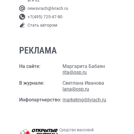
а/я 82
newsvrach@lvrach.ru
+7(495) 725-47-80
Стать автором
РЕКЛАМА
На сайте:
Маргарита Бабаян
rita@osp.ru
В журнале:
Светлана Иванова
lana@osp.ru
Инфопартнерство:
marketing@lvrach.ru
Средство массовой