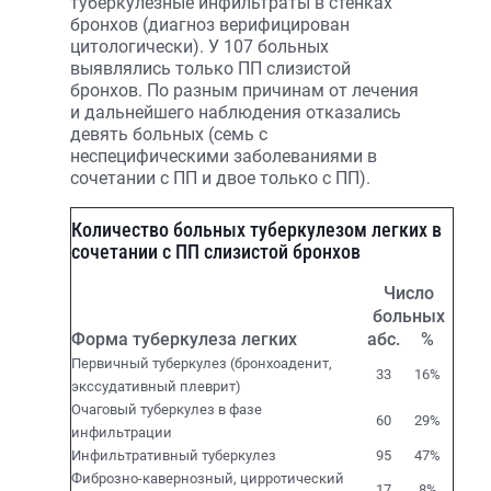
туберкулезные инфильтраты в стенках
бронхов (диагноз верифицирован
цитологически). У 107 больных
выявлялись только ПП слизистой
бронхов. По разным причинам от лечения
и дальнейшего наблюдения отказались
девять больных (семь с
неспецифическими заболеваниями в
сочетании с ПП и двое только с ПП).
Количество больных туберкулезом легких в
сочетании с ПП слизистой бронхов
Число
больных
Форма туберкулеза легких
абс.
%
Первичный туберкулез (бронхоаденит,
33
16%
экссудативный плеврит)
Очаговый туберкулез в фазе
60
29%
инфильтрации
Инфильтративный туберкулез
95
47%
Фиброзно-кавернозный, цирротический
17
8%