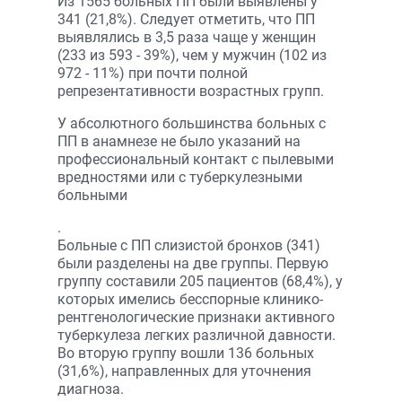
Из 1565 больных ПП были выявлены у
341 (21,8%). Следует отметить, что ПП
выявлялись в 3,5 раза чаще у женщин
(233 из 593 - 39%), чем у мужчин (102 из
972 - 11%) при почти полной
репрезентативности возрастных групп.
У абсолютного большинства больных с
ПП в анамнезе не было указаний на
профессиональный контакт с пылевыми
вредностями или с туберкулезными
больными
.
Больные с ПП слизистой бронхов (341)
были разделены на две группы. Первую
группу составили 205 пациентов (68,4%), у
которых имелись бесспорные клинико-
рентгенологические признаки активного
туберкулеза легких различной давности.
Во вторую группу вошли 136 больных
(31,6%), направленных для уточнения
диагноза.