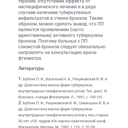
терапии, отсутствием эффекта от
неспецифического лечения и в ряде
случаев наличием туберкулезных
инфильтратов в стенке бронхов. Таким
образом, можно сделать вывод, что ПП
являются проявлением (часто
единственным) активного туберкулеза
бронхов. Поэтому больных с ПП
слизистой бронхов следует обязательно
направлять на консультацию врача-
фтизиатра.
Литература.
1.
Бублик П. И., Васильев Н. А., Разумовская В. Ф. и
др. Диагностика малых форм туберкулеза
внутригрудных лимфатических узлов: Тез. докл. XI
Всесоюз. съезда фтизиатров. Л., 1991, с. 100-101.
2.
Бублик П. И., Разумовская В. Ф., Семиошин В. В. и
др. Диагностика малых форм туберкулеза
внутригрудных лимфатических узлов у лиц старше
50 лет //Сб. трудов XIX научно-практической конф.
фтизиатров, Москва. М., 1992, т. LYII. С. 57-59.