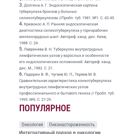
3.
Долгина А. Г. Эндоскопическая картина
туберкулеза бронхов у больных
силикотуберкулезом //Пробл. туб. 1981. №1. С. 42-45.
4.
Кривонос А. П. Ранняя эндоскопическая
диагностика силикотуберкулеза у горнорабочих
железнорудных шахт: Автореф. канд. дис. Киев,
1988. С. 24.
5.
Лавренева В. Н. Туберкулез внутригрудных
лимфатических узлов у взрослых и особенности
его эндоскопических осложнений: Автореф. канд.
дис. М., 1982. С. 21.
6.
Падерин В. Ф., Чугаев Ю. П., Теряев М. В.
Сравнительная характеристика кониотуберкулеза
внутригрудных лимфатических узлов
профессионального и бытового генеза // Пробл. туб.
1995. №6. С. 27-29.
ПОПУЛЯРНОЕ
Онкология
Онконастороженность
Интегративный подход в онкологии