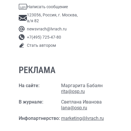
Написать сообщение
123056, Россия, г. Москва,
а/я 82
newsvrach@lvrach.ru
+7(495) 725-47-80
Стать автором
РЕКЛАМА
На сайте:
Маргарита Бабаян
rita@osp.ru
В журнале:
Светлана Иванова
lana@osp.ru
Инфопартнерство:
marketing@lvrach.ru