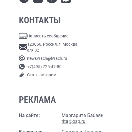
КОНТАКТЫ
Написать сообщение
123056, Россия, г. Москва,
а/я 82
newsvrach@lvrach.ru
+7(495) 725-47-80
Стать автором
РЕКЛАМА
На сайте:
Маргарита Бабаян
rita@osp.ru
В журнале:
Светлана Иванова