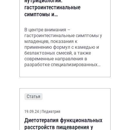
нутрициологии:
гастроинтестинальные
симптомы и
специализированные смеси в
условиях реальной клинической
В центре внимания –
практики
гастроинтестинальные симптомы у
младенцев, показания к
применению формул с камедью и
безлактозных смесей, а также
современные направления в
разработке специализированных
продуктов.
Статья
19.09.24
| Педиатрия
Диетотерапия функциональных
расстройств пищеварения у