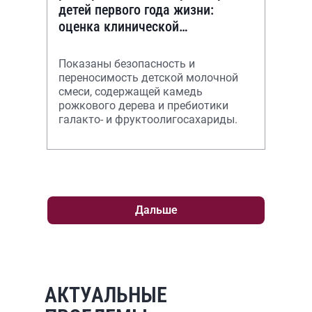
детей первого года жизни:
оценка клинической
эффективности смеси,
содержащей камедь бобов
Показаны безопасность и
рожков
переносимость детской молочной
смеси, содержащей камедь
рожкового дерева и пребиотики
галакто- и фруктоолигосахариды.
Дальше
АКТУАЛЬНЫЕ