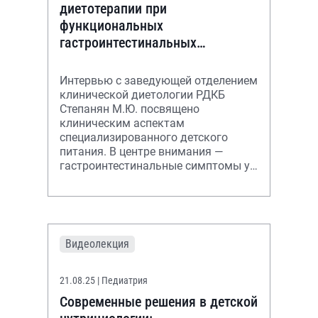
диетотерапии при
функциональных
гастроинтестинальных
проявлениях у детей первого
года жизни
Интервью с заведующей отделением
клинической диетологии РДКБ
Степанян М.Ю. посвящено
клиническим аспектам
специализированного детского
питания. В центре внимания —
гастроинтестинальные симптомы у
младенцев.
Видеолекция
21.08.25
| Педиатрия
Современные решения в детской