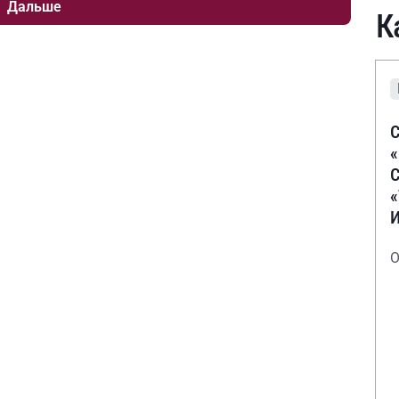
Дальше
К
С
С
О