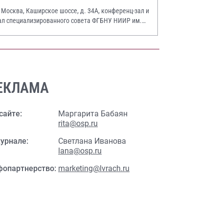
. Москва, Каширское шоссе, д. 34А, конференц-зал и
ал специализированного совета ФГБНУ НИИР им.
.А. Насоновой
ЕКЛАМА
сайте:
Маргарита Бабаян
rita@osp.ru
урнале:
Светлана Иванова
lana@osp.ru
фопартнерство:
marketing@lvrach.ru