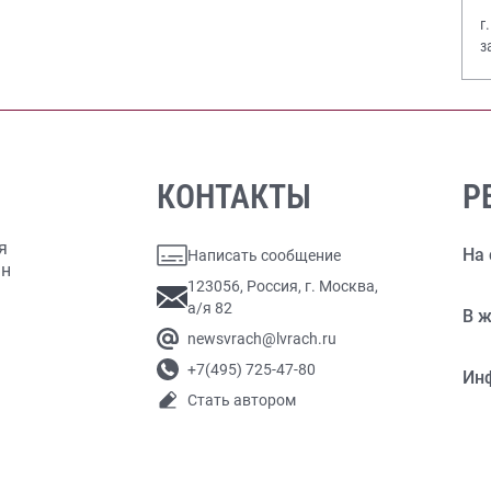
г
з
В
КОНТАКТЫ
Р
я
На 
Написать сообщение
ан
123056, Россия, г. Москва,
а/я 82
В ж
newsvrach@lvrach.ru
+7(495) 725-47-80
Ин
Стать автором