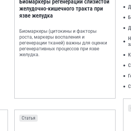
Биомаркеры регенерации слизистой
Д
желудочно-кишечного тракта при
язве желудка
Б
Д
Биомаркеры (цитокины и факторы
роста, маркеры воспаления и
Н
регенерации тканей) важны для оценки
з
регенеративных процессов при язве
желудка.
К
С
Г
С
Статья