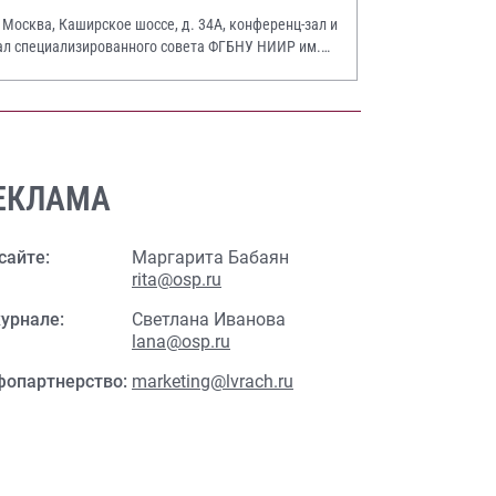
. Москва, Каширское шоссе, д. 34А, конференц-зал и
ал специализированного совета ФГБНУ НИИР им.
.А. Насоновой
ЕКЛАМА
сайте:
Маргарита Бабаян
rita@osp.ru
урнале:
Светлана Иванова
lana@osp.ru
фопартнерство:
marketing@lvrach.ru