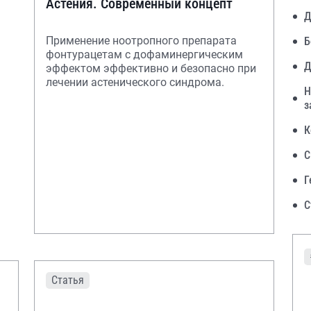
Астения. Современный концепт
Д
Применение ноотропного препарата
Б
фонтурацетам с дофаминергическим
Д
эффектом эффективно и безопасно при
лечении астенического синдрома.
Н
з
К
С
Г
С
Статья