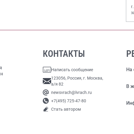
г
з
В
КОНТАКТЫ
Р
я
На 
Написать сообщение
ан
123056, Россия, г. Москва,
а/я 82
В ж
newsvrach@lvrach.ru
+7(495) 725-47-80
Ин
Стать автором