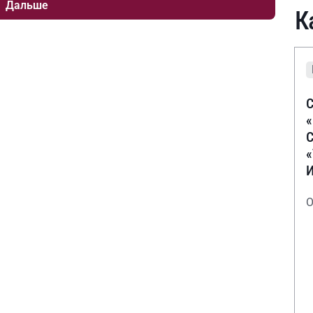
Дальше
К
С
С
О