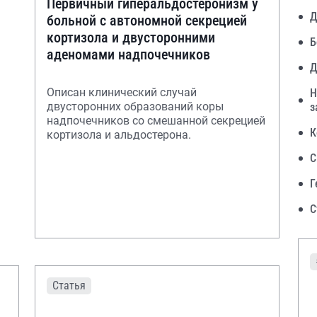
Первичный гиперальдостеронизм у
Д
больной с автономной секрецией
кортизола и двусторонними
Б
аденомами надпочечников
Д
Описан клинический случай
Н
двусторонних образований коры
з
надпочечников со смешанной секрецией
К
кортизола и альдостерона.
С
Г
С
Статья