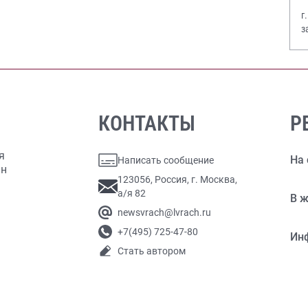
г
з
В
КОНТАКТЫ
Р
я
На 
Написать сообщение
ан
123056, Россия, г. Москва,
а/я 82
В ж
newsvrach@lvrach.ru
+7(495) 725-47-80
Ин
Стать автором