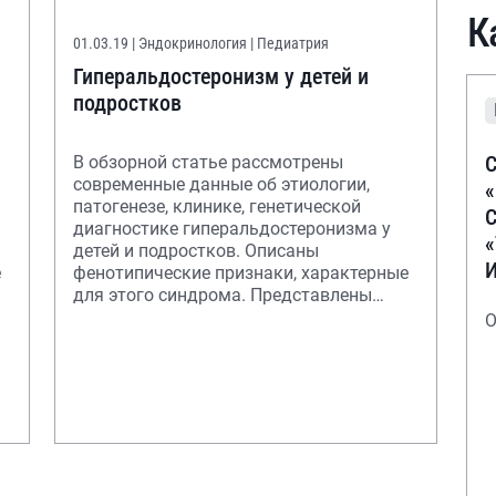
К
01.03.19
| Эндокринология | Педиатрия
Гиперальдостеронизм у детей и
подростков
С
В обзорной статье рассмотрены
современные данные об этиологии,
патогенезе, клинике, генетической
С
диагностике гиперальдостеронизма у
детей и подростков. Описаны
е
фенотипические признаки, характерные
для этого синдрома. Представлены
методы диагностики и такт
О