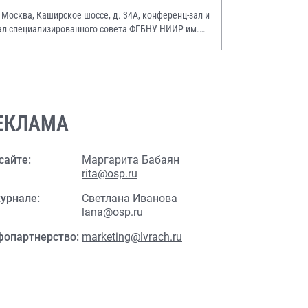
. Москва, Каширское шоссе, д. 34А, конференц-зал и
ал специализированного совета ФГБНУ НИИР им.
.А. Насоновой
ЕКЛАМА
сайте:
Маргарита Бабаян
rita@osp.ru
урнале:
Светлана Иванова
lana@osp.ru
фопартнерство:
marketing@lvrach.ru