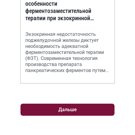
особенности
ферментозаместительной
терапии при экзокринной
недостаточности
поджелудочной железы
Экзокринная недостаточность
поджелудочной железы диктует
необходимость адекватной
ферментозаместительной терапии
(ФЗТ). Современная технология
производства препарата
панкреатических ферментов путем
контролируемого высвобождения
активного вещества в кишеч
Дальше