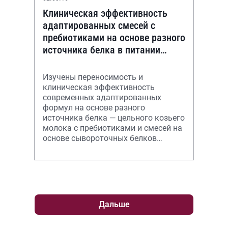
Клиническая эффективность
адаптированных смесей с
пребиотиками на основе разного
источника белка в питании
здоровых детей раннего
возраста
Изучены переносимость и
клиническая эффективность
современных адаптированных
формул на основе разного
источника белка — цельного козьего
молока с пребиотиками и смесей на
основе сывороточных белков
коровьего молока с пребиотиками у
здоровых детей первого
Дальше