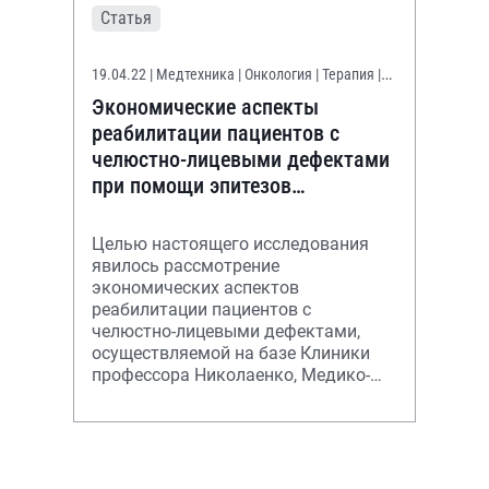
Статья
19.04.22
| Медтехника | Онкология | Терапия |
Эстетическая медицина
Экономические аспекты
реабилитации пациентов с
челюстно-лицевыми дефектами
при помощи эпитезов
(эктопротезов)
Целью настоящего исследования
явилось рассмотрение
экономических аспектов
реабилитации пациентов с
челюстно-лицевыми дефектами,
осуществляемой на базе Клиники
профессора Николаенко, Медико-
производственного центра
«Эпитетика», г. Красноярск, и
Красноярско