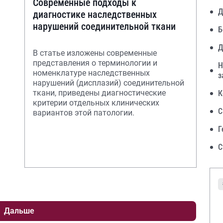
Современные подходы к
Д
диагностике наследственных
нарушений соединительной ткани
Б
Д
В статье изложены современные
представления о терминологии и
Н
номенклатуре наследственных
з
нарушений (дисплазий) соединительной
ткани, приведены диагностические
К
критерии отдельных клинических
С
вариантов этой патологии.
Г
С
Дальше