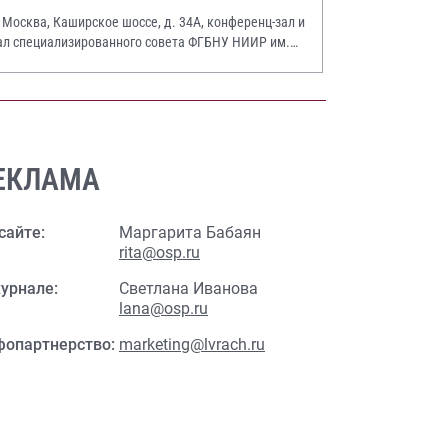
. Москва, Каширское шоссе, д. 34А, конференц-зал и
ал специализированного совета ФГБНУ НИИР им.
.А. Насоновой
ЕКЛАМА
сайте:
Маргарита Бабаян
rita@osp.ru
урнале:
Светлана Иванова
lana@osp.ru
фопартнерство:
marketing@lvrach.ru