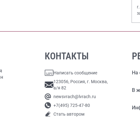
г
з
В
КОНТАКТЫ
Р
я
На 
Написать сообщение
ан
123056, Россия, г. Москва,
а/я 82
В ж
newsvrach@lvrach.ru
+7(495) 725-47-80
Ин
Стать автором