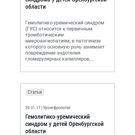
области
Гемолитико-уремический синдром
(ГУС) относится к первичным
тромботическим
микроангиопатиям, в патогенезе
которого основную роль занимает
повреждение эндотелия
гломерулярных капилляров,
гемолиз, активация и потребление
тромбоцитов с последующей
коагуляцией
Статья
30.01.17
| Уронефрология
Гемолитико-уремический
синдром у детей Оренбургской
области