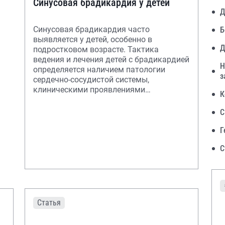
Синусовая брадикардия у детей
Д
Синусовая брадикардия часто
Б
выявляется у детей, особенно в
Д
подростковом возрасте. Тактика
ведения и лечения детей с брадикардией
Н
определяется наличием патологии
з
сердечно-сосудистой системы,
клиническими проявлениями
К
заболевания, устойчивостью и
представле
С
Г
С
Статья