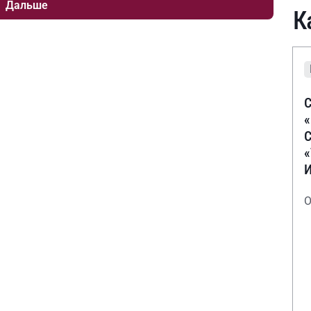
Дальше
К
С
С
О