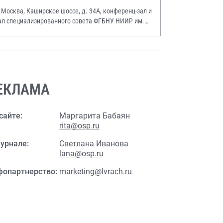
. Москва, Каширское шоссе, д. 34А, конференц-зал и
ал специализированного совета ФГБНУ НИИР им.
.А. Насоновой
ЕКЛАМА
сайте:
Маргарита Бабаян
rita@osp.ru
урнале:
Светлана Иванова
lana@osp.ru
фопартнерство:
marketing@lvrach.ru