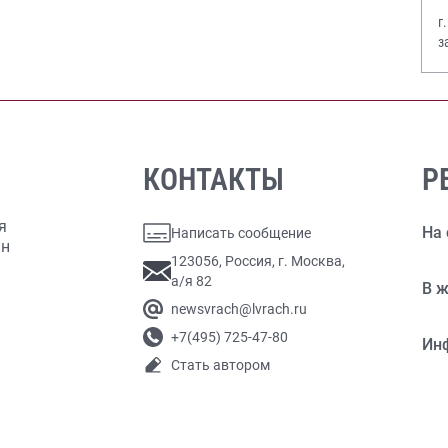
г
з
В
КОНТАКТЫ
Р
я
На 
Написать сообщение
ан
123056, Россия, г. Москва,
а/я 82
В ж
newsvrach@lvrach.ru
+7(495) 725-47-80
Ин
Стать автором