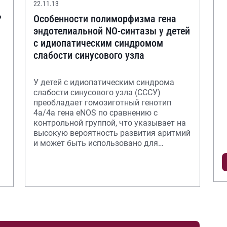
22.11.13
?
Особенности полиморфизма гена
эндотелиальной NO-синтазы у детей
с идиопатическим синдромом
слабости синусового узла
У детей с идиопатическим синдрома
слабости синусового узла (СССУ)
преобладает гомозиготный генотип
4а/4a гена eNOS по сравнению c
контрольной группой, что указывает на
высокую вероятность развития аритмий
и может быть использовано для
выявления предраспол