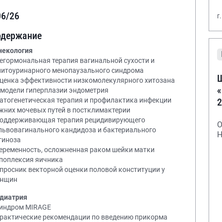
06/26
г
одержание
некология
Негормональная терапия вагинальной сухости и
нитоуринарного менопаузального синдрома
Ш
Оценка эффективности низкомолекулярного хитозана
«
 модели гиперплазии эндометрия
2
Патогенетическая терапия и профилактика инфекции
жних мочевых путей в постклимактерии
Поддерживающая терапия рецидивирующего
О
львовагинального кандидоза и бактериального
Н
гиноза
Беременность, осложненная раком шейки матки
Апоплексия яичника
Опросник векторной оценки половой конституции у
нщин
диатрия
Синдром MIRAGE
Практические рекомендации по введению прикорма