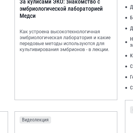
За кулисами ЭКО: знакомство с
Д
эмбриологической лабораторией
Медси
Б
Д
Как устроена высокотехнологичная
эмбриологическая лаборатория и какие
Н
передовые методы используются для
з
культивирования эмбрионов - в лекции.
К
С
Г
С
Видеолекция