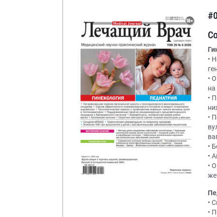
#
С
Ги
• 
ге
• 
на
• 
ни
• 
ву
ва
• 
• 
• 
же
Пе
• 
• 