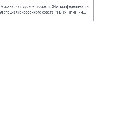
. Москва, Каширское шоссе, д. 34А, конференц-зал и
ал специализированного совета ФГБНУ НИИР им.
.А. Насоновой