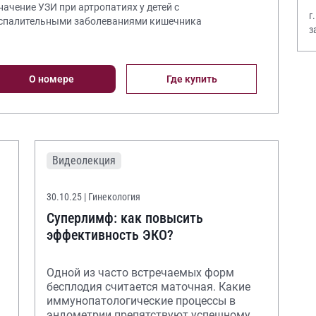
Значение УЗИ при артропатиях у детей с
г
спалительными заболеваниями кишечника
з
В
О номере
Где купить
Видеолекция
30.10.25
| Гинекология
Суперлимф: как повысить
эффективность ЭКО?
Одной из часто встречаемых форм
бесплодия считается маточная. Какие
иммунопатологические процессы в
эндометрии препятствуют успешному