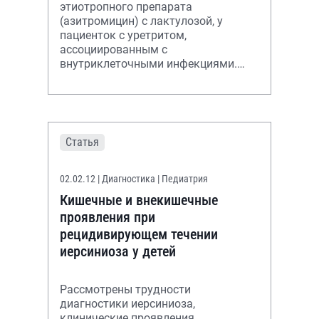
этиотропного препарата
(азитромицин) с лактулозой, у
пациенток с уретритом,
ассоциированным с
внутриклеточными инфекциями.
Показано, что препарат потенцирует
восстановление собственного
микробиоценоза пацие
Статья
02.02.12
| Диагностика | Педиатрия
Кишечные и внекишечные
проявления при
рецидивирующем течении
иерсиниоза у детей
Рассмотрены трудности
диагностики иерсиниоза,
клинические проявления