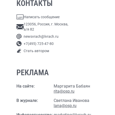
КОНТАКТЫ
Написать сообщение
123056, Россия, г. Москва,
а/я 82
newsvrach@lvrach.ru
+7(495) 725-47-80
Стать автором
РЕКЛАМА
На сайте:
Маргарита Бабаян
rita@osp.ru
В журнале:
Светлана Иванова
lana@osp.ru
Инфопартнерство:
marketing@lvrach.ru