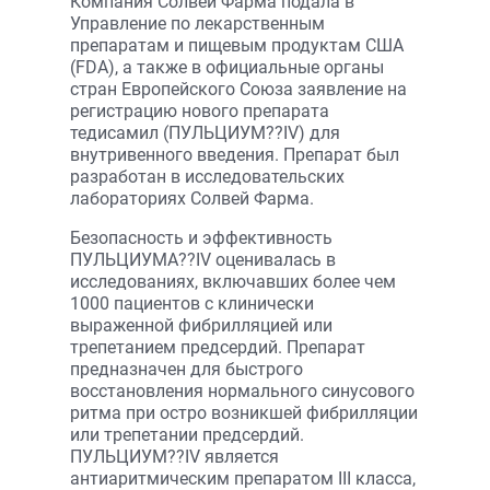
Компания Солвей Фарма подала в
Управление по лекарственным
препаратам и пищевым продуктам США
(FDA), а также в официальные органы
стран Европейского Союза заявление на
регистрацию нового препарата
тедисамил (ПУЛЬЦИУМ??IV) для
внутривенного введения. Препарат был
разработан в исследовательских
лабораториях Солвей Фарма.
Безопасность и эффективность
ПУЛЬЦИУМА??IV оценивалась в
исследованиях, включавших более чем
1000 пациентов с клинически
выраженной фибрилляцией или
трепетанием предсердий. Препарат
предназначен для быстрого
восстановления нормального синусового
ритма при остро возникшей фибрилляции
или трепетании предсердий.
ПУЛЬЦИУМ??IV является
антиаритмическим препаратом III класса,