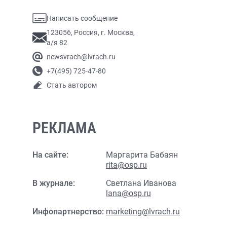
Написать сообщение
123056, Россия, г. Москва,
а/я 82
newsvrach@lvrach.ru
+7(495) 725-47-80
Стать автором
РЕКЛАМА
На сайте:
Маргарита Бабаян
rita@osp.ru
В журнале:
Светлана Иванова
lana@osp.ru
Инфопартнерство:
marketing@lvrach.ru