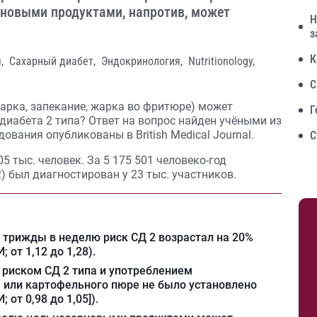
ерновыми продуктами, напротив, может
Н
з
К
я,
Сахарный диабет,
Эндокринология,
Nutritionology,
С
арка, запекание, жарка во фритюре) может
Г
диабета 2 типа? Ответ на вопрос найден учёными из
вания опубликованы в British Medical Journal.
С
 тыс. человек. За 5 175 501 человеко-год
) был диагностирован у 23 тыс. участников.
 трижды в неделю риск СД 2 возрастал на 20%
 от 1,12 до 1,28).
риском СД 2 типа и употреблением
я или картофельного пюре не было установлено
 от 0,98 до 1,05]).