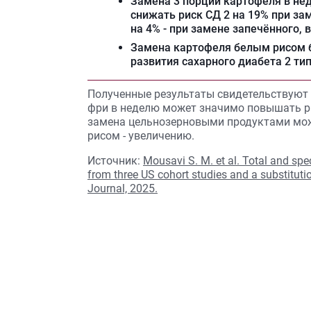
Замена 3 порций картофеля в н
снижать риск СД 2 на 19% при за
на 4% - при замене запечённого,
Замена картофеля белым рисом 
развития сахарного диабета 2 тип
Полученные результаты свидетельствуют о
фри в неделю может значимо повышать ри
замена цельнозерновыми продуктами мож
рисом - увеличению.
Источник:
Mousavi S. M. et al. Total and spec
from three US cohort studies and a substituti
Journal, 2025.