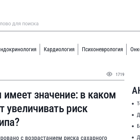
ндокринология
Кардиология
Психоневрология
Онк
1719
А
 имеет значение: в каком
Т
т увеличивать риск
Д
типа?
Б
ровано с возрастанием риска сахарного
Д