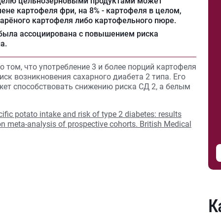
еделю цельнозерновыми продуктами может
мене картофеля фри, на 8% - картофеля в целом,
 варёного картофеля либо картофельного пюре.
была ассоциирована с повышением риска
а.
 том, что употребление 3 и более порций картофеля
ск возникновения сахарного диабета 2 типа. Его
ет способствовать снижению риска СД 2, а белым
ific potato intake and risk of type 2 diabetes: results
on meta-analysis of prospective cohorts. British Medical
К