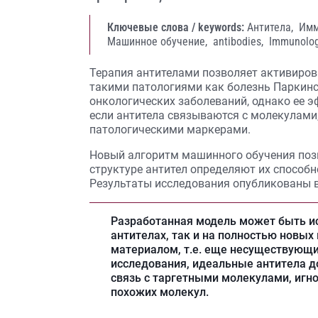
Ключевые слова / keywords:
Антитела,
Имм
Машинное обучение,
antibodies,
Immunolo
Терапия антителами позволяет активиров
такими патологиями как болезнь Паркин
онкологических заболеваний, однако ее э
если антитела связываются с молекулами
патологическими маркерами.
Новый алгоритм машинного обучения позв
структуре антител определяют их способ
Результаты исследования опубликованы в ж
Разработанная модель может быть и
антителах, так и на полностью новых
материалом, т.е. еще несуществующ
исследования, идеальные антитела 
связь с таргетными молекулами, игн
похожих молекул.