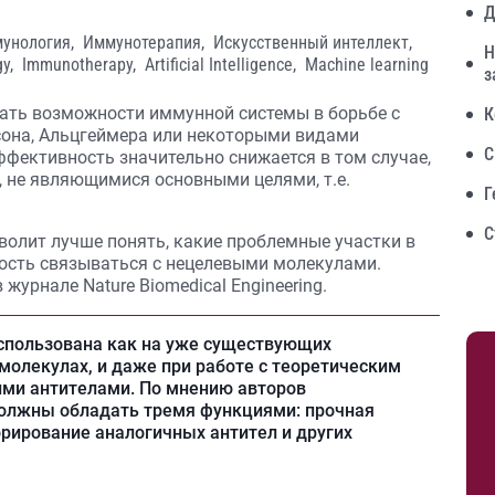
Д
унология,
Иммунотерапия,
Искусственный интеллект,
Н
gy,
Immunotherapy,
Artificial Intelligence,
Machine learning
з
ать возможности иммунной системы в борьбе с
К
сона, Альцгеймера или некоторыми видами
С
ффективность значительно снижается в том случае,
, не являющимися основными целями, т.е.
Г
С
олит лучше понять, какие проблемные участки в
ность связываться с нецелевыми молекулами.
урнале Nature Biomedical Engineering.
спользована как на уже существующих
 молекулах, и даже при работе с теоретическим
ими антителами. По мнению авторов
должны обладать тремя функциями: прочная
орирование аналогичных антител и других