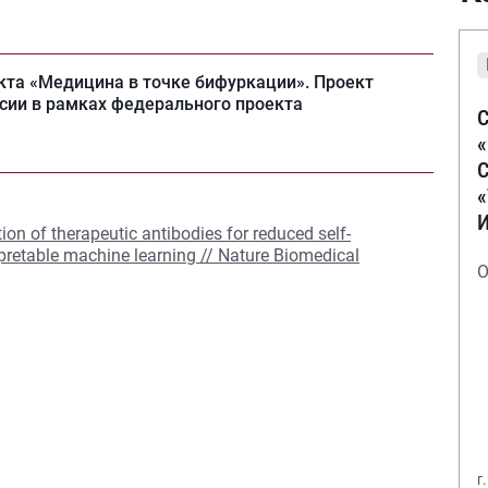
кта «Медицина в точке бифуркации». Проект
сии в рамках федерального проекта
С
С
ion of therapeutic antibodies for reduced self-
rpretable machine learning // Nature Biomedical
О
г