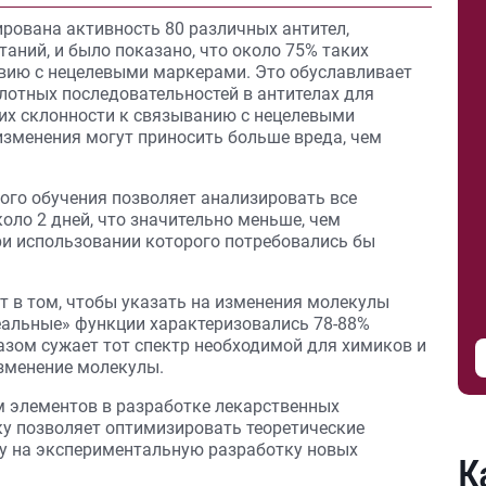
рована активность 80 различных антител,
аний, и было показано, что около 75% таких
вию с нецелевыми маркерами. Это обуславливает
отных последовательностей в антителах для
, их склонности к связыванию с нецелевыми
изменения могут приносить больше вреда, чем
го обучения позволяет анализировать все
коло 2 дней, что значительно меньше, чем
и использовании которого потребовались бы
т в том, чтобы указать на изменения молекулы
деальные» функции характеризовались 78-88%
азом сужает тот спектр необходимой для химиков и
зменение молекулы.
 элементов в разработке лекарственных
ьку позволяет оптимизировать теоретические
у на экспериментальную разработку новых
К