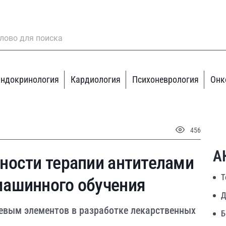
ндокринология
Кардиология
Психоневрология
Онк
456
А
ности терапии антителами
Т
ашинного обучения
Д
евым элементов в разработке лекарственных
Б