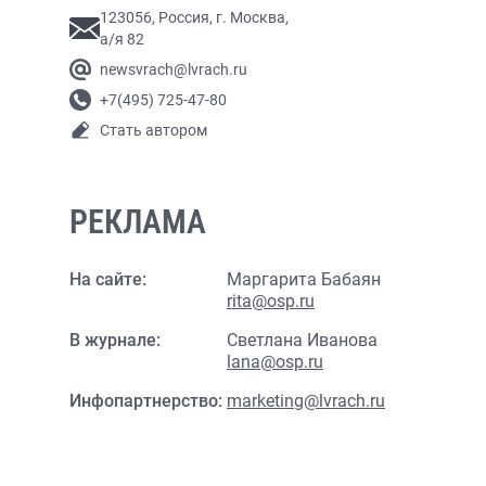
123056, Россия, г. Москва,
а/я 82
newsvrach@lvrach.ru
+7(495) 725-47-80
Стать автором
РЕКЛАМА
На сайте:
Маргарита Бабаян
rita@osp.ru
В журнале:
Светлана Иванова
lana@osp.ru
Инфопартнерство:
marketing@lvrach.ru