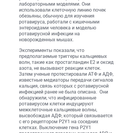
лабораторными моделями. Они
использовали клеточную линию почек
обезьяны, обычную для изучения
ротавируса, работали с кишечными
энтероидами человека и моделью
ротавирусной инфекции на
новорожденных мышах.
Эксперименты показали, что
предполагаемые триггеры кальциевых
волн, такие как простагландин E2 и оксид
азота, не вызывают реакции клеток.
Затем ученые протестировали АТФ и АДФ,
известные медиаторы передачи сигналов
кальция, связь которых с ротавирусной
инфекцией ранее не была описана. Они
обнаружили, что инфицированные
ротавирусом клетки индуцируют
межклеточные кальциевые волны,
высвобождая АДФ, который связывается
с его рецептором P2Y1 на соседних
клетках. Выключение гена P2Y1