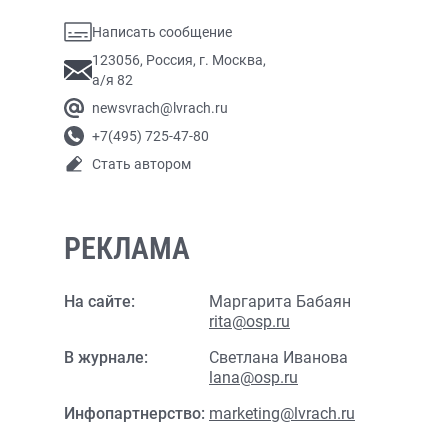
Написать сообщение
123056, Россия, г. Москва,
а/я 82
newsvrach@lvrach.ru
+7(495) 725-47-80
Стать автором
РЕКЛАМА
На сайте:
Маргарита Бабаян
rita@osp.ru
В журнале:
Светлана Иванова
lana@osp.ru
Инфопартнерство:
marketing@lvrach.ru