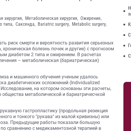
Н
з
я хирургия,
Метаболическая хирургия,
Ожирение,
о типа,
Саксенда,
Bariatric surgery,
Metabolic surgery,
К
С
ть риск смерти и вероятность развития серьезных
Г
 хроническая болезнь почек и другие) с прогнозом
ным диабетом 2 типа и ожирением. В расчетах
С
лечения – метаболическая (бариатрическая)
лиза и машинного обучения ученым удалось
а диабетических осложнений (Individualized
r). Исследование, на котором основаны эти расчеты,
о общества метаболической и бариатричесчкой
рукавную гастропластику (продольная резекция
ного и тонкого "рукава" из малой кривизны) или
моза. Предыдущие работы показали большую
по сравнению с медикаментозной терапией в