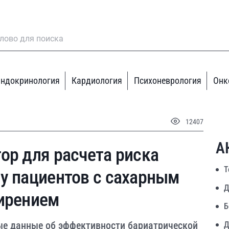
ндокринология
Кардиология
Психоневрология
Онк
12407
А
ор для расчета риска
Т
у пациентов с сахарным
Д
жирением
Б
ые данные об эффективности бариатрической
Д