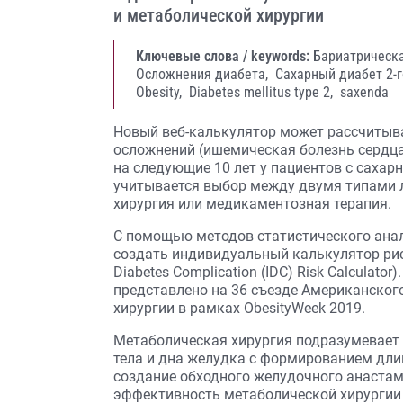
и метаболической хирургии
Ключевые слова / keywords:
Бариатрическа
Осложнения диабета,
Сахарный диабет 2-г
Obesity,
Diabetes mellitus type 2,
saxenda
Новый веб-калькулятор может рассчитыва
осложнений (ишемическая болезнь сердца,
на следующие 10 лет у пациентов с сахар
учитывается выбор между двумя типами 
хирургия или медикаментозная терапия.
С помощью методов статистического ана
создать индивидуальный калькулятор риск
Diabetes Complication (IDC) Risk Calculato
представлено на 36 съезде Американског
хирургии в рамках ObesityWeek 2019.
Метаболическая хирургия подразумевает 
тела и дна желудка с формированием длин
создание обходного желудочного анаста
эффективность метаболической хирургии 