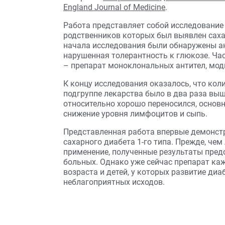
England Journal of Medicine
.
Работа представляет собой исследование 
родственников которых был выявлен сахар
начала исследования были обнаружены а
нарушенная толерантность к глюкозе. Час
– препарат моноклональных антител, мо
К концу исследования оказалось, что кол
подгруппе лекарства было в два раза выше
относительно хорошо переносился, осно
снижение уровня лимфоцитов и сыпь.
Представленная работа впервые демонст
сахарного диабета 1-го типа. Прежде, че
применение, полученные результаты предс
больных. Однако уже сейчас препарат ка
возраста и детей, у которых развитие ди
неблагоприятных исходов.