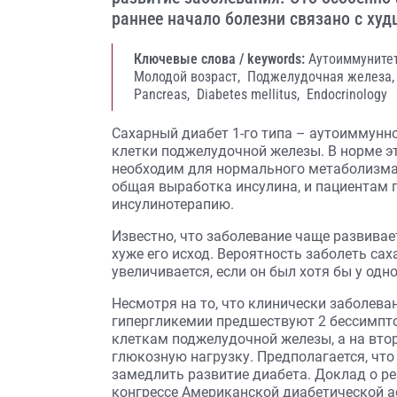
раннее начало болезни связано с ху
Ключевые слова / keywords:
Аутоиммуните
Молодой возраст,
Поджелудочная железа
Pancreas,
Diabetes mellitus,
Endocrinology
Сахарный диабет 1-го типа – аутоиммунно
клетки поджелудочной железы. В норме э
необходим для нормального метаболизма 
общая выработка инсулина, и пациентам 
инсулинотерапию.
Известно, что заболевание чаще развивае
хуже его исход. Вероятность заболеть са
увеличивается, если он был хотя бы у одно
Несмотря на то, что клинически заболева
гипергликемии предшествуют 2 бессимпто
клеткам поджелудочной железы, а на вто
глюкозную нагрузку. Предполагается, что
замедлить развитие диабета. Доклад о ре
конгрессе
Американской диабетической а