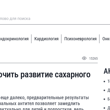
ндокринология
Кардиология
Психоневрология
Онк
15265
А
чить развитие сахарного
Т
Д
 еще далеко, предварительные результаты
Б
нальных антител позволяет замедлить
Д
актуально для детей и подростков, ведь