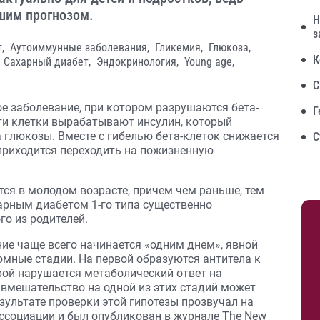
дшим прогнозом.
Н
з
т,
Аутоиммунные заболевания,
Гликемия,
Глюкоза,
К
,
Сахарный диабет,
Эндокринология,
Young age,
С
е заболевание, при котором разрушаются бета-
Г
ти клетки вырабатывают инсулин, который
глюкозы. Вместе с гибелью бета-клеток снижается
С
приходится переходить на пожизненную
тся в молодом возрасте, причем чем раньше, тем
харным диабетом 1-го типа существенно
го из родителей.
ние чаще всего начинается «одним днем», явной
мные стадии. На первой образуются антитела к
рой нарушается метаболический ответ на
 вмешательство на одной из этих стадий может
зультате проверки этой гипотезы прозвучал на
ссоциации
и был опубликован в журнале
The New