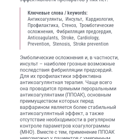
Ключевые слова / keywords:
Антикоагулянты,
Инсульт,
Кардиология,
Профилактика,
Стеноз,
Тромботические
осложнения,
Фибрилляция предсердия,
Anticoagulants,
Stroke,
Cardiology,
Prevention,
Stenosis,
Stroke prevention
Эмболические осложнения и, в частности,
инсульт – наиболее грозные возможные
последствия фибрилляции предсердий.
Для их профилактики эффективна
антикоагулянтная терапия. Чаще всего
она проводится прямыми пероральными
антикоагулянтами (ППОАК), основным
преимуществом которых перед
варфарином является более стабильный
антикоагулянтный эффект, а также
отсутствие необходимости в регулярном
контроле параметров коагулограммы
(МНО). Вместе с тем, применение ППОАК
невозможно у пациентов с умеренным