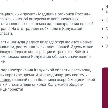
Н
з
пециальный проект «Медицина регионов России»
ассказывает об интересных нововведениях,
К
еализованных в системах здравоохранения по всей
тране. На этот раз мы побывали в Калужской
С
бласти.
Г
ласти шагнула далеко вперед: открываются новые
С
анием, растет квалификация врачей. Здесь стали
международные конференции и тренинги. Все это
огим показателям Калужская область значительно
не.
р здравоохранения Калужской области, рассказал,
оль короткое время. А «взгляд изнутри» системы
Цкаев
, главный врач больницы скорой медицинской
авный внештатный онколог Калужской области.
ице проекта!