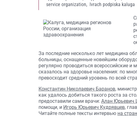
service organization,
lvrach podpiska kaluga
С
р
р
с
о
За последние несколько лет медицина об
больницы, оснащенные новейшим оборудов
регулярно проводиться всероссийские и 
сказалось на здоровье населения: по мн
превосходит средний уровень по всей стра
Константин Николаевич Баранов
, минист
как удалось добиться такого роста за ст
предоставили сами врачи:
Алан Юрьевич 
помощи, и
Игорь Юрьевич Кудрявцев
, гл
Читайте полные тексты интервью
на стран