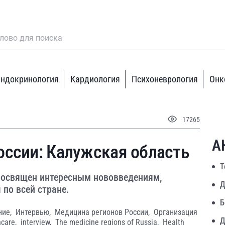
ндокринология
Кардиология
Психоневрология
Онк
17265
А
оссии: Калужская область
Т
посвящен интересным нововведениям,
Д
по всей стране.
Б
ние,
Интервью,
Медицина регионов России,
Организация
Д
hcare,
interview,
The medicine regions of Russia,
Health