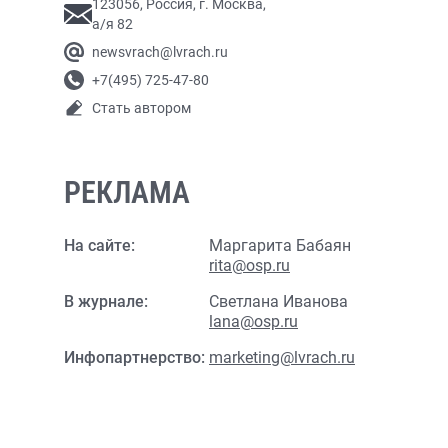
123056, Россия, г. Москва,
а/я 82
newsvrach@lvrach.ru
+7(495) 725-47-80
Стать автором
РЕКЛАМА
На сайте:
Маргарита Бабаян
rita@osp.ru
В журнале:
Светлана Иванова
lana@osp.ru
Инфопартнерство:
marketing@lvrach.ru