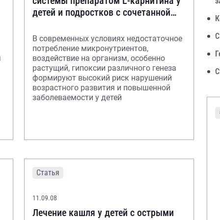
системы препаратом L-карнитина у
з
детей и подростков с сочетанной
К
патологией
С
В современных условиях недостаточное
потребление микронутриентов,
Г
я
воздействие на организм, особенно
растущий, гипоксии различного генеза
С
формируют высокий риск нарушений
возрастного развития и повышенной
заболеваемости у детей
Статья
11.09.08
Лечение кашля у детей с острыми