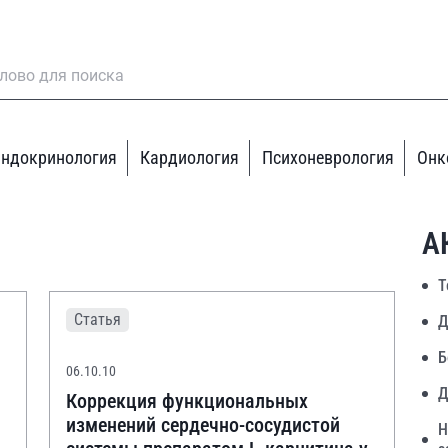
ндокринология
Кардиология
Психоневрология
Онк
А
Т
Статья
Д
Б
06.10.10
Д
Коррекция функциональных
изменений сердечно-сосудистой
Н