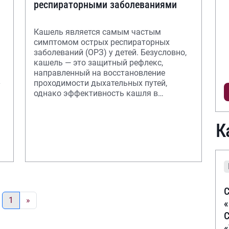
респираторными заболеваниями
Кашель является самым частым
симптомом острых респираторных
заболеваний (ОРЗ) у детей. Безусловно,
кашель — это защитный рефлекс,
направленный на восстановление
проходимости дыхательных путей,
у
однако эффективность кашля в
значительной степени зависит от р
К
С
1
»
С