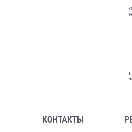
О
Н
г
з
В
КОНТАКТЫ
Р