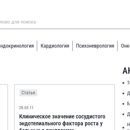
ндокринология
Кардиология
Психоневрология
Онк
А
Т
Статья
Д
Б
28.03.11
Д
Клиническое значение сосудистого
эндотелиального фактора роста у
Н