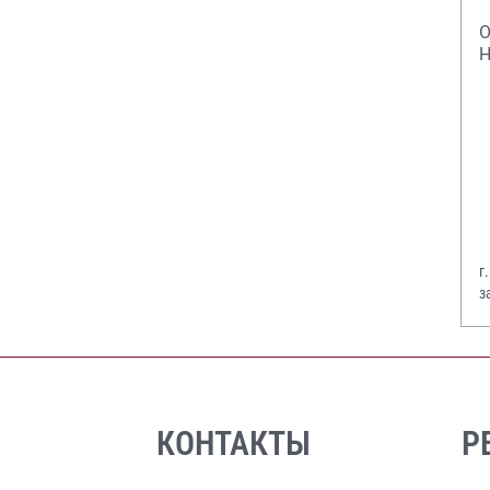
О
Н
г
з
В
КОНТАКТЫ
Р