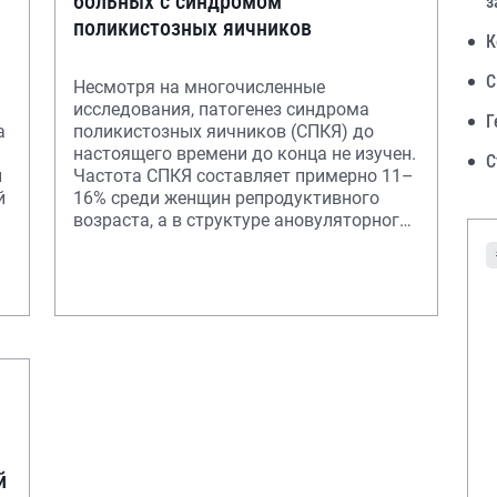
больных с синдромом
з
поликистозных яичников
К
С
Несмотря на многочисленные
исследования, патогенез синдрома
Г
а
поликистозных яичников (СПКЯ) до
настоящего времени до конца не изучен.
С
й
Частота СПКЯ составляет примерно 11–
й
16% среди женщин репродуктивного
возраста, а в структуре ановуляторного
бесплодия доход
й