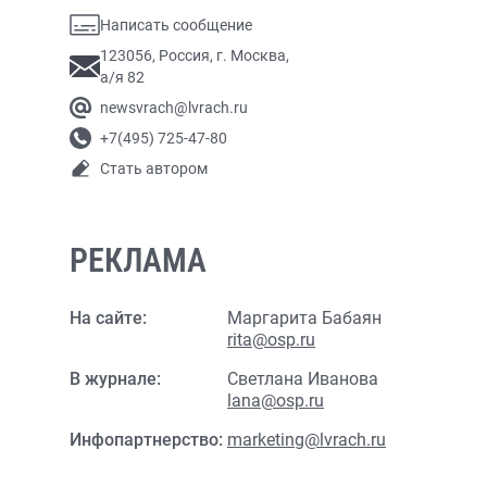
Написать сообщение
123056, Россия, г. Москва,
а/я 82
newsvrach@lvrach.ru
+7(495) 725-47-80
Стать автором
РЕКЛАМА
На сайте:
Маргарита Бабаян
rita@osp.ru
В журнале:
Светлана Иванова
lana@osp.ru
Инфопартнерство:
marketing@lvrach.ru