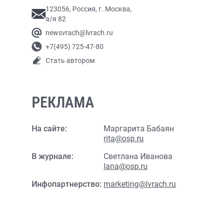
123056, Россия, г. Москва,
а/я 82
newsvrach@lvrach.ru
+7(495) 725-47-80
Стать автором
РЕКЛАМА
На сайте:
Маргарита Бабаян
rita@osp.ru
В журнале:
Светлана Иванова
lana@osp.ru
Инфопартнерство:
marketing@lvrach.ru