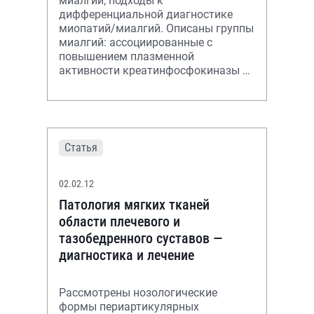
миалгий, подходы к
дифференциальной диагностике
миопатий/миалгий. Описаны группы
миалгий: ассоциированные с
повышением плазменной
активности креатинфосфокиназы и
без таковой, алгоритм лечения
миофасциального синдрома.
Статья
02.02.12
Патология мягких тканей
области плечевого и
тазобедренного суставов —
диагностика и лечение
Рассмотрены нозологические
формы периартикулярных