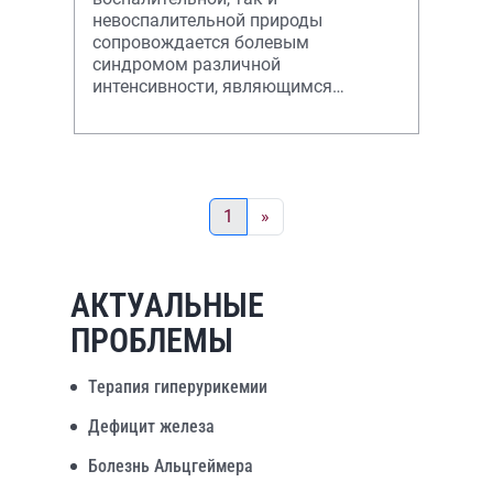
невоспалительной природы
сопровождается болевым
синдромом различной
интенсивности, являющимся
зачастую основной причиной
обращения пациента к врачу и
последующей госпитализации. При
ана
1
»
АКТУАЛЬНЫЕ
ПРОБЛЕМЫ
Терапия гиперурикемии
Дефицит железа
Болезнь Альцгеймера