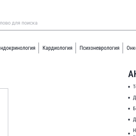
ндокринология
Кардиология
Психоневрология
Онк
А
Т
Д
Б
Д
Н