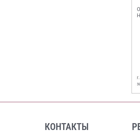
О
Н
г
з
В
КОНТАКТЫ
Р