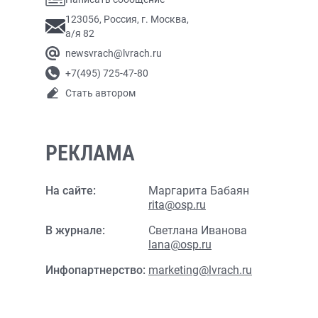
123056, Россия, г. Москва,
а/я 82
newsvrach@lvrach.ru
+7(495) 725-47-80
Стать автором
РЕКЛАМА
На сайте:
Маргарита Бабаян
rita@osp.ru
В журнале:
Светлана Иванова
lana@osp.ru
Инфопартнерство:
marketing@lvrach.ru