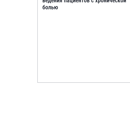
ведения пациентов с хронической
болью