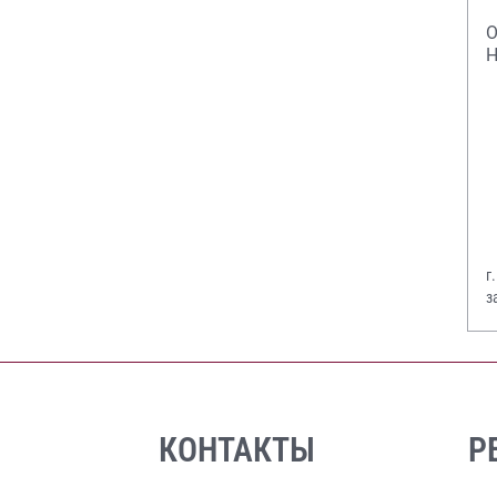
О
Н
г
з
В
КОНТАКТЫ
Р