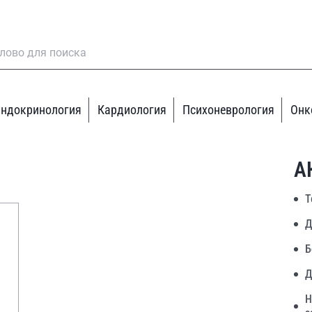
ндокринология
Кардиология
Психоневрология
Онк
А
Т
Д
Б
Д
Н