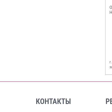
О
Н
г
з
В
КОНТАКТЫ
Р