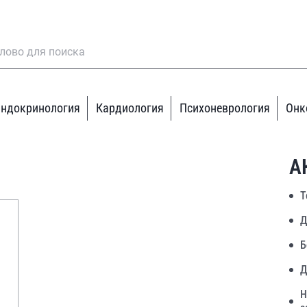
ндокринология
Кардиология
Психоневрология
Онк
А
Т
Д
Б
Д
Н