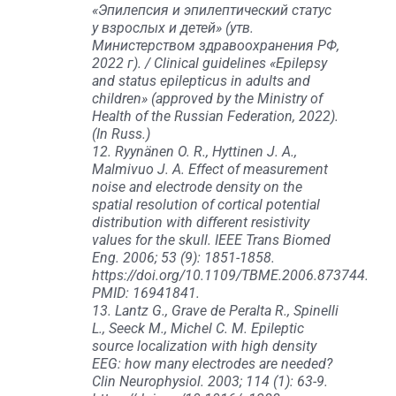
«Эпилепсия и эпилептический статус
у взрослых и детей» (утв.
Министерством здравоохранения РФ,
2022 г). / Clinical guidelines «Epilepsy
and status epilepticus in adults and
children» (approved by the Ministry of
Health of the Russian Federation, 2022).
(In Russ.)
12. Ryynänen O. R., Hyttinen J. A.,
Malmivuo J. A. Effect of measurement
noise and electrode density on the
spatial resolution of cortical potential
distribution with different resistivity
values for the skull. IEEE Trans Biomed
Eng. 2006; 53 (9): 1851-1858.
https://doi.org/10.1109/TBME.2006.873744.
PMID: 16941841.
13. Lantz G., Grave de Peralta R., Spinelli
L., Seeck M., Michel C. M. Epileptic
source localization with high density
EEG: how many electrodes are needed?
Clin Neurophysiol. 2003; 114 (1): 63-9.