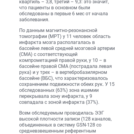
квартиль – 3,8, третий – 9,3: это значит,
что пациенты в основном были
обследованы в первые 6 мес от начала
заболевания.
По данным магнитно-резонансной
томографии (МРТ) у 11 человек область
инфаркта мозга располагалась в
бассейне левой средней мозговой артерии
(СМА) с соответствующей
компрометацией правой руки, у 10 – в
бассейне правой СМА (пострадала левая
рука) и у трех – в вертебробазилярном
бассейне (ВБС), что характеризовалось
сохранением подвижности обеих рук. У 15
обследованных (63%) зона ишемии
перекрывала зону инфаркта, у 9
совпадала с зоной инфаркта (37%).
Всем обследуемым проводилась ЭЭГ
высокой плотности записи (128 каналов,
объединенных в систему GSN-128 со
средневзвешенным референтным