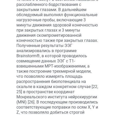
расслабленного бодрствования с
закрытыми глазами. В дальнейшем
обследуемый выполнял функциональные
нагрузочные пробы, включающие 3
минуты движения здоровой конечностью
при закрытых глазах и 3 минуты
движения скомпрометированной
конечностью также при закрытых глазах.
Полученные результаты ЭЭГ
анализировались в программе
Brainstorm®, в которой проводилось
совмещение данных ЭЭГ с Т1-
взвешенными МРТ-изображениями, а
также построение трехмерной модели,
что позволяло измерять площадь
распространения биопотенциала на
скальпе в каждом конкретном случае [22,
25] в пространстве координат
Монреальского института нейрохирургии
(MNI) [26]. В последующем производились
соответствующие поправки по осям X, Y и
Z, что позволяло добиться строгой