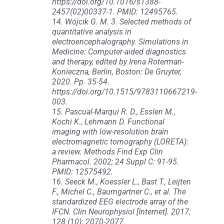
https://doi.org/10.1016/s1388-
2457(02)00337-1. PMID: 12495765.
14. Wójcik G. M. 3. Selected methods of
quantitative analysis in
electroencephalography. Simulations in
Medicine: Computer-aided diagnostics
and therapy, edited by Irena Roterman-
Konieczna, Berlin, Boston: De Gruyter,
2020. Рp. 35-54.
https://doi.org/10.1515/9783110667219-
003.
15. Pascual-Marqui R. D., Esslen M.,
Kochi K., Lehmann D. Functional
imaging with low-resolution brain
electromagnetic tomography (LORETA):
a review. Methods Find Exp Clin
Pharmacol. 2002; 24 Suppl C: 91-95.
PMID: 12575492.
16. Seeck M., Koessler L., Bast T., Leijten
F., Michel C., Baumgartner C., et al. The
standardized EEG electrode array of the
IFCN. Clin Neurophysiol [Internet]. 2017;
128 (10): 2070-2077.