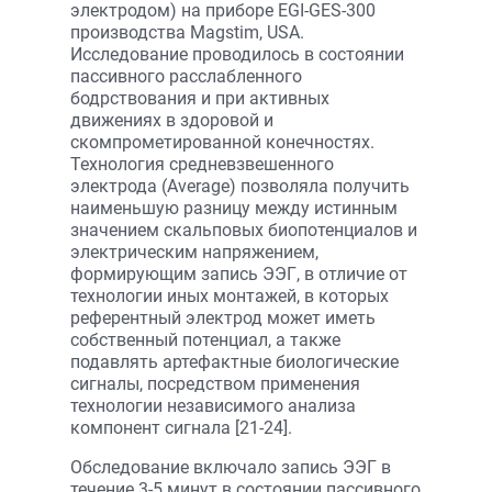
электродом) на приборе EGI-GES-300
производства Magstim, USA.
Исследование проводилось в состоянии
пассивного расслабленного
бодрствования и при активных
движениях в здоровой и
скомпрометированной конечностях.
Технология средневзвешенного
электрода (Average) позволяла получить
наименьшую разницу между истинным
значением скальповых биопотенциалов и
электрическим напряжением,
формирующим запись ЭЭГ, в отличие от
технологии иных монтажей, в которых
референтный электрод может иметь
собственный потенциал, а также
подавлять артефактные биологические
сигналы, посредством применения
технологии независимого анализа
компонент сигнала [21-24].
Обследование включало запись ЭЭГ в
течение 3-5 минут в состоянии пассивного