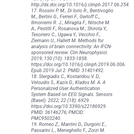
http://dx.doi.org/10.1016/j.clinph.2017.06.254.
17. Rossini P. M., Di Iorio R., Bentivoglio
M., Bertini G., Ferreri F., Gerloff C.,
Ilmoniemi R. J., Miraglia F., Nitsche M.
A., Pestilli F., Rosanova M., Shirota Y.,
Tesoriero C., Ugawa Y., Vecchio F.,
Ziemann U., Hallett M. Methods for
analysis of brain connectivity: An IFCN-
sponsored review. Clin Neurophysiol.
2019; 130 (10): 1833-1858.
https://doi.org/10.1016/j.clinph.2019.06.006.
Epub 2019 Jul 2. PMID: 31401492.
18. Stergiadis C., Kostaridou V. D.,
Veloudis S., Kazis D., Klados M. A. A
Personalized User Authentication
System Based on EEG Signals. Sensors
(Basel). 2022; 22 (18): 6929.
https://doi.org/10.3390/s22186929.
PMID: 36146276; PMCID:
PMC9503240.
19. Romeo Z., Mantini D., Durgoni E.,
Passarini L., Meneghello F., Zorzi M.