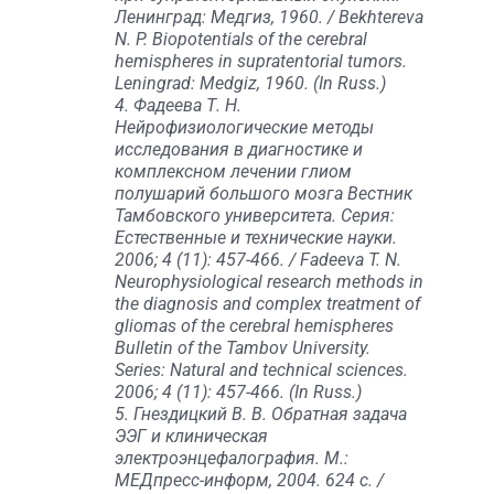
Ленинград: Медгиз, 1960. / Bekhtereva
N. P. Biopotentials of the cerebral
hemispheres in supratentorial tumors.
Leningrad: Medgiz, 1960. (In Russ.)
4. Фадеева Т. Н.
Нейрофизиологические методы
исследования в диагностике и
комплексном лечении глиом
полушарий большого мозга Вестник
Тамбовского университета. Серия:
Естественные и технические науки.
2006; 4 (11): 457-466. / Fadeeva T. N.
Neurophysiological research methods in
the diagnosis and complex treatment of
gliomas of the cerebral hemispheres
Bulletin of the Tambov University.
Series: Natural and technical sciences.
2006; 4 (11): 457-466. (In Russ.)
5. Гнездицкий В. В. Обратная задача
ЭЭГ и клиническая
электроэнцефалография. М.:
МЕДпресс-информ, 2004. 624 с. /