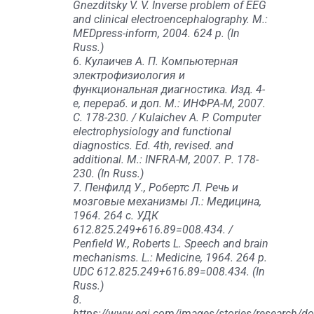
Gnezditsky V. V. Inverse problem of EEG
and clinical electroencephalography. M.:
MEDpress-inform, 2004. 624 p. (In
Russ.)
6. Кулаичев А. П. Компьютерная
электрофизиология и
функциональная диагностика. Изд. 4-
е, перераб. и доп. М.: ИНФРА-М, 2007.
С. 178-230. / Kulaichev A. P. Computer
electrophysiology and functional
diagnostics. Ed. 4th, revised. and
additional. M.: INFRA-M, 2007. Р. 178-
230. (In Russ.)
7. Пенфилд У., Робертс Л. Речь и
мозговые механизмы Л.: Медицина,
1964. 264 с. УДК
612.825.249+616.89=008.434. /
Penfield W., Roberts L. Speech and brain
mechanisms. L.: Medicine, 1964. 264 p.
UDC 612.825.249+616.89=008.434. (In
Russ.)
8.
https://www.egi.com/images/stories/research/