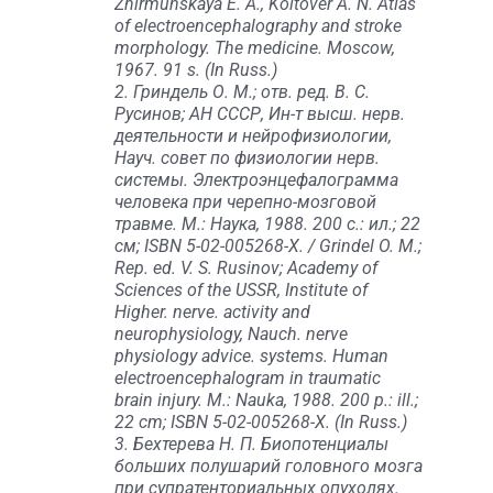
Zhirmunskaya E. A., Koltover A. N. Atlas
of electroencephalography and stroke
morphology. The medicine. Moscow,
1967. 91 s. (In Russ.)
2. Гриндель О. М.; отв. ред. В. С.
Русинов; АН СССР, Ин-т высш. нерв.
деятельности и нейрофизиологии,
Науч. совет по физиологии нерв.
системы. Электроэнцефалограмма
человека при черепно-мозговой
травме. М.: Наука, 1988. 200 с.: ил.; 22
см; ISBN 5-02-005268-X. / Grindel O. M.;
Rep. ed. V. S. Rusinov; Academy of
Sciences of the USSR, Institute of
Higher. nerve. activity and
neurophysiology, Nauch. nerve
physiology advice. systems. Human
electroencephalogram in traumatic
brain injury. M.: Nauka, 1988. 200 p.: ill.;
22 cm; ISBN 5-02-005268-X. (In Russ.)
3. Бехтерева Н. П. Биопотенциалы
больших полушарий головного мозга
при супратенториальных опухолях.