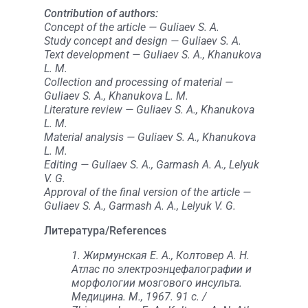
Contribution of authors:
Concept of the article — Guliaev S. A.
Study concept and design — Guliaev S. A.
Text development — Guliaev S. A., Khanukova
L. M.
Collection and processing of material —
Guliaev S. A., Khanukova L. M.
Literature review — Guliaev S. A., Khanukova
L. M.
Material analysis — Guliaev S. A., Khanukova
L. M.
Editing — Guliaev S. A., Garmash A. A., Lelyuk
V. G.
Approval of the final version of the article —
Guliaev S. A., Garmash A. A., Lelyuk V. G.
Литература/References
1. Жирмунская Е. А., Колтовер А. Н.
Атлас по электроэнцефалографии и
морфологии мозгового инсульта.
Медицина. М., 1967. 91 с. /