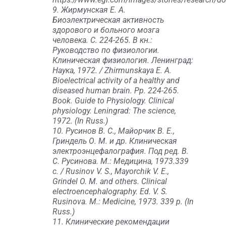
9. Жирмунская Е. А.
Биоэлектрическая активность
здорового и больного мозга
человека. С. 224-265. В кн.:
Руководство по физиологии.
Клиническая физиология. Ленинград:
Наука, 1972. / Zhirmunskaya E. A.
Bioelectrical activity of a healthy and
diseased human brain. Рp. 224-265.
Book. Guide to Physiology. Clinical
physiology. Leningrad: The science,
1972. (In Russ.)
10. Русинов В. С., Майорчик В. Е.,
Гриндель О. М. и др. Клиническая
электроэнцефалография. Под ред. В.
С. Русинова. М.: Медицина, 1973.339
с. / Rusinov V. S., Mayorchik V. E.,
Grindel O. M. and others. Clinical
electroencephalography. Еd. V. S.
Rusinova. M.: Medicine, 1973. 339 p. (In
Russ.)
11. Клинические рекомендации