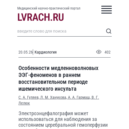
Медицинский научно-практический портал
20.05.26
Кардиология
402
Особенности медленноволновых
ЭЭГ-феноменов в раннем
восстановительном периоде
ишемического инсульта
С. А. Гуляев,
Л. М. Ханукова,
А. А. Гармаш,
В. Г.
Лелюк
Электроэнцефалография может
использоваться для наблюдения за
состоянием церебральной гемоперфузии