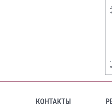
О
Н
г
з
В
КОНТАКТЫ
Р