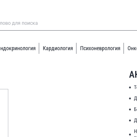
ндокринология
Кардиология
Психоневрология
Онк
А
Т
Д
Б
Д
Н