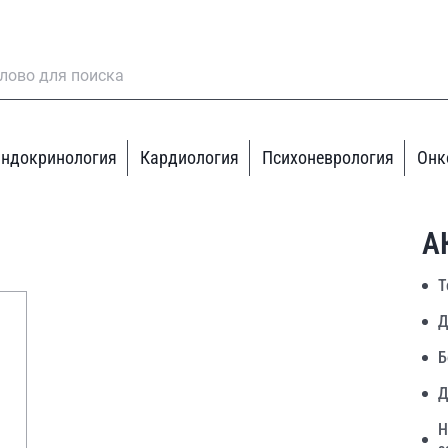
ндокринология
Кардиология
Психоневрология
Онк
А
Т
Д
Б
Д
Н