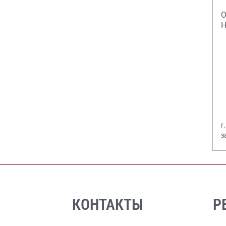
О
Н
г
з
В
КОНТАКТЫ
Р