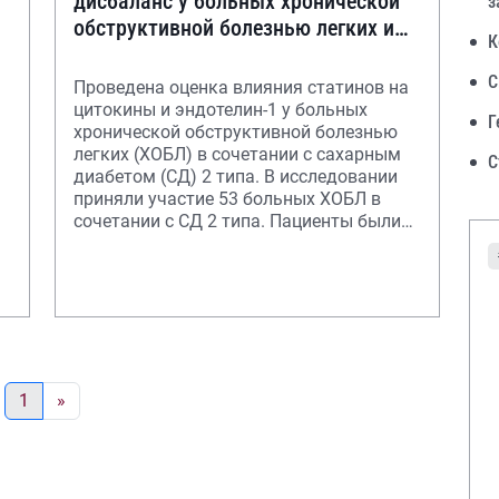
дисбаланс у больных хронической
з
обструктивной болезнью легких и
К
сахарным диабетом
С
Проведена оценка влияния статинов на
цитокины и эндотелин-1 у больных
Г
хронической обструктивной болезнью
легких (ХОБЛ) в сочетании с сахарным
С
диабетом (СД) 2 типа. В исследовании
приняли участие 53 больных ХОБЛ в
сочетании с СД 2 типа. Пациенты были
разде
1
»