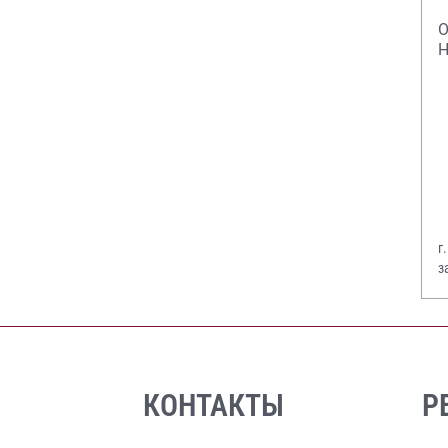
О
Н
г
з
В
КОНТАКТЫ
Р