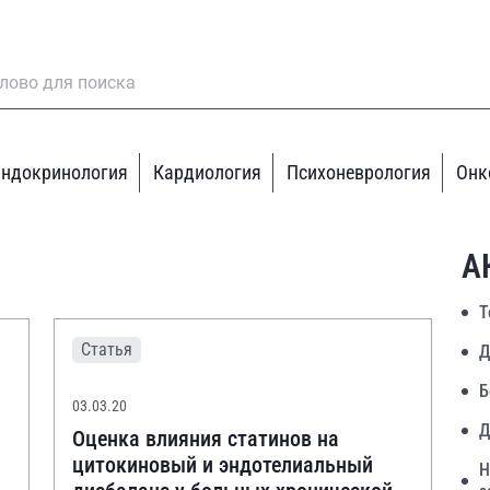
ндокринология
Кардиология
Психоневрология
Онк
А
Т
Статья
Д
Б
03.03.20
Д
Оценка влияния статинов на
цитокиновый и эндотелиальный
Н