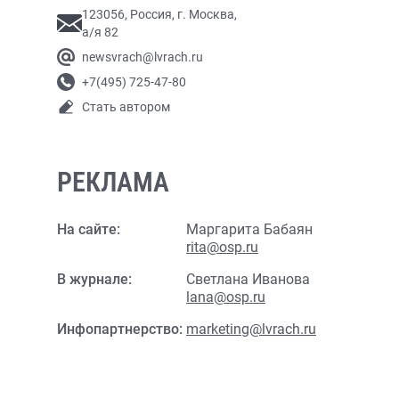
123056, Россия, г. Москва,
а/я 82
newsvrach@lvrach.ru
+7(495) 725-47-80
Стать автором
РЕКЛАМА
На сайте:
Маргарита Бабаян
rita@osp.ru
В журнале:
Светлана Иванова
lana@osp.ru
Инфопартнерство:
marketing@lvrach.ru