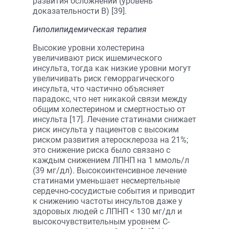
развития осложнений (уровень
доказательности B) [39].
Гиполипидемическая терапия
Высокие уровни холестерина
увеличивают риск ишемического
инсульта, тогда как низкие уровни могут
увеличивать риск геморрагического
инсульта, что частично объясняет
парадокс, что нет никакой связи между
общим холестерином и смертностью от
инсульта [17]. Лечение статинами снижает
риск инсульта у пациентов с высоким
риском развития атеросклероза на 21%;
это снижение риска было связано с
каждым снижением ЛПНП на 1 ммоль/л
(39 мг/дл). Высокоинтенсивное лечение
статинами уменьшает несмертельные
сердечно-сосудистые события и приводит
к снижению частоты инсультов даже у
здоровых людей с ЛПНП < 130 мг/дл и
высокочувствительным уровнем С-