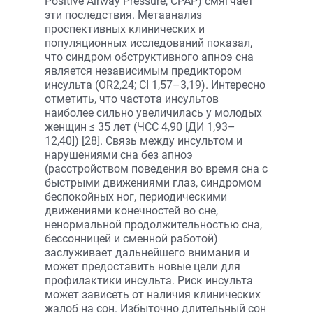
Positive Airway Pressure, CPAP) смягчает
эти последствия. Метаанализ
проспективных клинических и
популяционных исследований показал,
что синдром обструктивного апноэ сна
является независимым предиктором
инсульта (OR2,24; CI 1,57–3,19). Интересно
отметить, что частота инсультов
наиболее сильно увеличилась у молодых
женщин ≤ 35 лет (ЧСС 4,90 [ДИ 1,93–
12,40]) [28]. Связь между инсультом и
нарушениями сна без апноэ
(расстройством поведения во время сна с
быстрыми движениями глаз, синдромом
беспокойных ног, периодическими
движениями конечностей во сне,
ненормальной продолжительностью сна,
бессонницей и сменной работой)
заслуживает дальнейшего внимания и
может предоставить новые цели для
профилактики инсульта. Риск инсульта
может зависеть от наличия клинических
жалоб на сон. Избыточно длительный сон