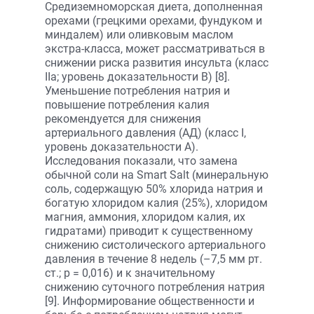
Средиземноморская диета, дополненная
орехами (грецкими орехами, фундуком и
миндалем) или оливковым маслом
экстра-класса, может рассматриваться в
снижении риска развития инсульта (класс
IIa; уровень доказательности B) [8].
Уменьшение потребления натрия и
повышение потребления калия
рекомендуется для снижения
артериального давления (АД) (класс I,
уровень доказательности A).
Исследования показали, что замена
обычной соли на Smart Salt (минеральную
соль, содержащую 50% хлорида натрия и
богатую хлоридом калия (25%), хлоридом
магния, аммония, хлоридом калия, их
гидратами) приводит к существенному
снижению систолического артериального
давления в течение 8 недель (–7,5 мм рт.
ст.; р = 0,016) и к значительному
снижению суточного потребления натрия
[9]. Информирование общественности и