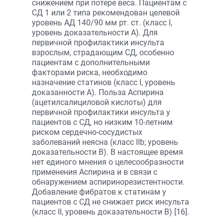
снижением при потере веса. Пациентам с
СД 1 или 2 типа рекомендован целевой
уровень АД 140/90 мм рт. ст. (класс I,
уровень доказательности А). Для
первичной профилактики инсульта
взрослым, страдающим СД, особенно
пациентам с дополнительными
факторами риска, необходимо
назначение статинов (класс I, уровень
доказанности A). Польза Аспирина
(ацетилсалициловой кислоты) для
первичной профилактики инсульта у
пациентов с СД, но низким 10-летним
риском сердечно-сосудистых
заболеваний неясна (класс IIb; уровень
доказательности B). В настоящее время
нет единого мнения о целесообразности
применения Аспирина и в связи с
обнаружением аспиринорезистентности.
Добавление фибратов к статинам у
пациентов с СД не снижает риск инсульта
(класс II, уровень доказательности B) [16].