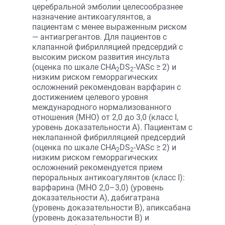
церебральной эмболии целесообразнее
назначение антикоагулянтов, а
пациентам с менее выраженным риском
— антиагрегантов. Для пациентов с
клапанной фибрилляцией предсердий с
высоким риском развития инсульта
(оценка по шкале CHA
DS
-VASc ≥ 2) и
2
2
низким риском геморрагических
осложнений рекомендован варфарин с
достижением целевого уровня
международного нормализованного
отношения (МНО) от 2,0 до 3,0 (класс I,
уровень доказательности А). Пациентам с
неклапанной фибрилляцией предсердий
(оценка по шкале CHA
DS
-VASc ≥ 2) и
2
2
низким риском геморрагических
осложнений рекомендуется прием
пероральных антикоагулянтов (класс I):
варфарина (МНО 2,0–3,0) (уровень
доказательности А), дабигатрана
(уровень доказательности B), апиксабана
(уровень доказательности B) и