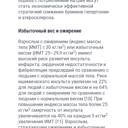
борьба с потреблением натрия могут
стать экономически эффективной
стратегией снижения бремени гипертонии
и атеросклероза.
Избыточный вес и ожирение
Взрослые с ожирением (индекс массы
2
тела [ИМТ] ≥ 30 кг/м
) или избыточным
2
весом (ИМТ 25–29,9 кг/м
) имеют
высокий риск развития инсульта,
инфаркта, сердечной недостаточности и
фибрилляции предсердий по сравнению с
людьми с нормальной массой тела. Риск
ишемического инсульта увеличен на 22%
для людей с избыточным весом и на 64%
для людей с ожирением по сравнению с
людьми с нормальным весом [10]. При
повышении индекса массы тела более 25
2
кг/м
смертность от инсульта
2
увеличивается на 40% на каждые 5 кг/м
увеличения ИМТ [11]. Взрослым,
страдающим ожирением и избыточным