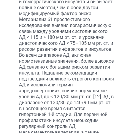
и геморрагического инсульта и вызывает
больше смертей, чем любой другой
модифицируемый фактор риска.
Метаанализ 61 проспективного
исследования выявил логарифмическую
связь между уровнями систолического
АД < 115 и > 180 мм рт. ст. и уровнями
диастолического АД < 75–105 мм рт. ст. и
риском развития инфарктов и инсультов.
Во всем диапазоне АД, включая
нормотензивные значения, более высокое
АД связано с большим риском развития
инсульта. Недавние рекомендации
подтвердили важность строгого контроля
АД и исключили термин
«предгипертония», снизив нормальные
уровни АД до < 120/80 мм рт. ст. [12]. АД в
диапазоне от 130/80 до 140/90 мм рт. ст.
в настоящее время считается
гипертонией 1-й стадии. Для первичной
профилактики инсульта необходим
регулярный контроль АД,
медикаментозная терапия, а также