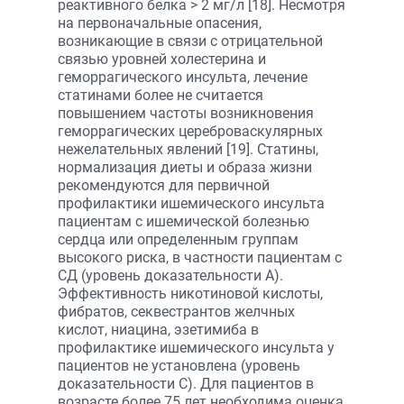
реактивного белка > 2 мг/л [18]. Несмотря
на первоначальные опасения,
возникающие в связи с отрицательной
связью уровней холестерина и
геморрагического инсульта, лечение
статинами более не считается
повышением частоты возникновения
геморрагических цереброваскулярных
нежелательных явлений [19]. Статины,
нормализация диеты и образа жизни
рекомендуются для первичной
профилактики ишемического инсульта
пациентам с ишемической болезнью
сердца или определенным группам
высокого риска, в частности пациентам с
СД (уровень доказательности A).
Эффективность никотиновой кислоты,
фибратов, секвестрантов желчных
кислот, ниацина, эзетимиба в
профилактике ишемического инсульта у
пациентов не установлена (уровень
доказательности C). Для пациентов в
возрасте более 75 лет необходима оценка