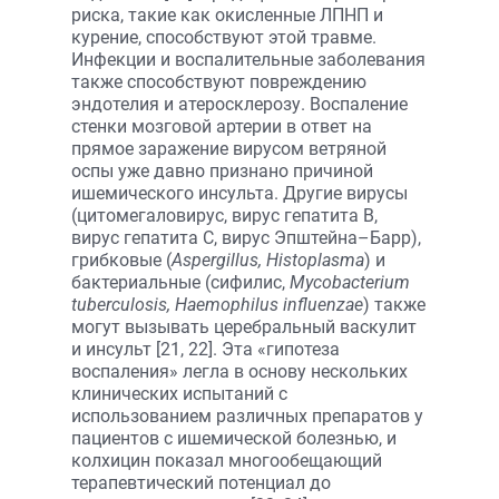
риска, такие как окисленные ЛПНП и
курение, способствуют этой травме.
Инфекции и воспалительные заболевания
также способствуют повреждению
эндотелия и атеросклерозу. Воспаление
стенки мозговой артерии в ответ на
прямое заражение вирусом ветряной
оспы уже давно признано причиной
ишемического инсульта. Другие вирусы
(цитомегаловирус, вирус гепатита В,
вирус гепатита С, вирус Эпштейна–Барр),
грибковые (
Aspergillus, Histoplasma
) и
бактериальные (сифилис,
Mycobacterium
tuberculosis, Haemophilus influenzae
) также
могут вызывать церебральный васкулит
и инсульт [21, 22]. Эта «гипотеза
воспаления» легла в основу нескольких
клинических испытаний с
использованием различных препаратов у
пациентов с ишемической болезнью, и
колхицин показал многообещающий
терапевтический потенциал до