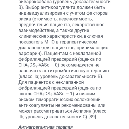
ривароксабана (уровень доказательности
B). Выбор антикоагулянта должен быть
индивидуализирован с учетом факторов
риска (стоимость, переносимость,
предпочтения пациента, лекарственное
взаимодействие, а также другие
клинические характеристики, включая
показатель МНО в терапевтическом
диапазоне для пациентов, принимающих
варфарин). Пациентам с неклапанной
фибрилляцией предсердий (оценка по
CHA
DS
-VASc — 0) рекомендуется не
2
2
назначать антитромботическую терапию
(класс IIa; уровень доказательности B).
Для пациентов с неклапанной
фибрилляцией предсердий (оценка по
шкале CHA
DS
-VASc — 1) и низким
2
2
риском геморрагических осложнений
антикоагулянты не рекомендованы или
может рассматриваться Аспирин (класс
IIb; уровень доказательности C) [39].
Антиагрегантная терапия