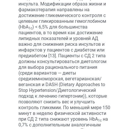
инсульта. Модификации образа жизни и
фармакотерапия направлены на
достижение гликемического контроля с
целевым гликированным гемоглобином
(HbA
) < 6,5% для большинства
1c
пациентов, в то время как достижение
липидных показателей и уровней АД
важно для снижения риска инсультов и
инфарктов у пациентов с диабетом или
предиабетом [13]. Пациенты с СД 2 типа
должны консультироваться диетологом
для выбора рационального питания
(среди вариантов — диеты
средиземноморская, вегетарианская/
веганская и DASH (Dietary Аpproaches to
Stop Hypertension/Диетологический
подход к лечению гипертонии)), которые
позволяют снизить вес и улучшить
контроль гликемии. По меньшей мере 150
минут в неделю физической активности
при СД 2 типа снижают уровень HbA
на
1c
0,7% с дополнительным аналогичным