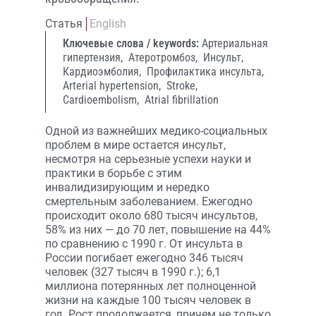
Статья
English
Ключевые слова / keywords:
Артериальная
гипертензия,
Атеротромбоз,
Инсульт,
Кардиоэмболия,
Профилактика инсульта,
Arterial hypertension,
Stroke,
Cardioembolism,
Atrial fibrillation
Одной из важнейших медико-социальных
проблем в мире остается инсульт,
несмотря на серьезные успехи науки и
практики в борьбе с этим
инвалидизирующим и нередко
смертельным заболеванием. Ежегодно
происходит около 680 тысяч инсультов,
58% из них — до 70 лет, повышение на 44%
по сравнению с 1990 г. От инсульта в
России погибает ежегодно 346 тысяч
человек (327 тысяч в 1990 г.); 6,1
миллиона потерянных лет полноценной
жизни на каждые 100 тысяч человек в
год. Рост продолжается, причем не только